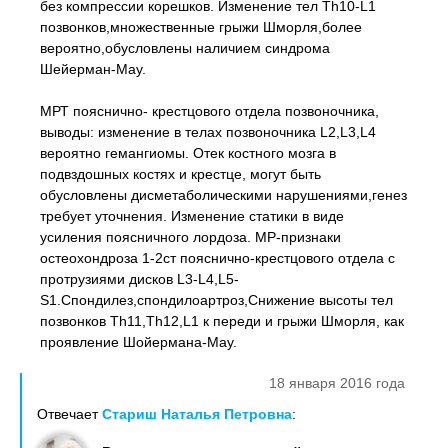
без компрессии корешков. Изменение тел Th10-L1
позвонков,множественные грыжи Шморля,более
вероятно,обусловлены наличием синдрома
Шейерман-Мау.
МРТ пояснично- крестцового отдела позвоночника,
выводы: изменение в телах позвоночника L2,L3,L4
вероятно гемангиомы. Отек костного мозга в
подвздошных костях и крестце, могут быть
обусловлены дисметаболическими нарушениями,генез
требует уточнения. Изменение статики в виде
усиления поясничного лордоза. МР-признаки
остеохондроза 1-2ст пояснично-крестцового отдела с
протрузиями дисков L3-L4,L5-
S1.Спондилез,спондилоартроз,Снижение высоты тел
позвонков Th11,Th12,L1 к переди и грыжи Шморля, как
проявление Шойермана-Мау.
18 января 2016 года
Отвечает
Стариш Наталья Петровна
: