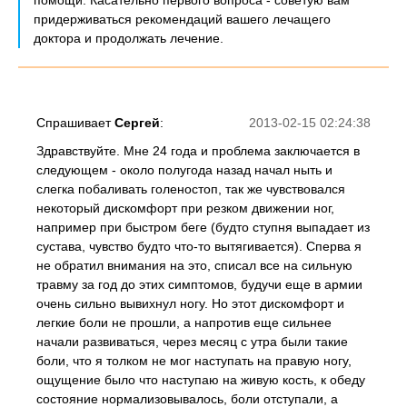
помощи. Касательно первого вопроса - советую вам
придерживаться рекомендаций вашего лечащего
доктора и продолжать лечение.
Спрашивает
Сергей
:
2013-02-15 02:24:38
Здравствуйте. Мне 24 года и проблема заключается в
следующем - около полугода назад начал ныть и
слегка побаливать голеностоп, так же чувствовался
некоторый дискомфорт при резком движении ног,
например при быстром беге (будто ступня выпадает из
сустава, чувство будто что-то вытягивается). Сперва я
не обратил внимания на это, списал все на сильную
травму за год до этих симптомов, будучи еще в армии
очень сильно вывихнул ногу. Но этот дискомфорт и
легкие боли не прошли, а напротив еще сильнее
начали развиваться, через месяц с утра были такие
боли, что я толком не мог наступать на правую ногу,
ощущение было что наступаю на живую кость, к обеду
состояние нормализовывалось, боли отступали, а