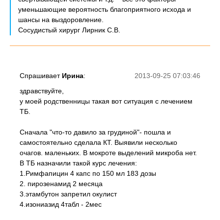
уменьшающие вероятность благоприятного исхода и
шансы на выздоровление.
Сосудистый хирург Лирник С.В.
Спрашивает
Ирина
:
2013-09-25 07:03:46
здравствуйте,
у моей родственницы такая вот ситуация с лечением
ТБ.
Сначала "что-то давило за грудиной"- пошла и
самостоятельно сделала КТ. Выявили несколько
очагов. маленьких. В мокроте выделений микроба нет.
В ТБ назначили такой курс лечения:
1.Римфапицин 4 капс по 150 мл 183 дозы
2. пирозенамид 2 месяца
3.этамбутон запретил окулист
4.изониазид 4табл - 2мес