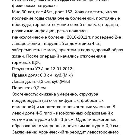
физических нагрузках.
Мне 30 лет, вес 46кг., рост 162. Хочу отметить, что за
последние годы стала очень болезненой, постоянные
простуды, герпес,отложение солей в почках, подагра,
различные инфекции, резко начались
гиникологические болезни, 2010-2011гг. проведено 2-е
лапароскопии - наружный эндометриоз 4 ст.,
забеременеть не могу, при этом я веду здоровый образ
жизни. После операций начались отклонения в
гормонах ЩЖ.
Результаты УЗИ на 13.01.2012:
Правая доля: 6,3 см. куб.(Miki)
Левая доля: 6,3 см. куб.(Miki)
Перешеек 0,2 см.
Эхогенность: снижена умеренно, структура
неоднородная (за счет дифузных, фиброзных
изменений) и множество гипоэхогенных участков. В
левой доле 4-5 гипо - изоэхогенных образований с
четкими контурами 0,6 - 1,5 см. Одно гипоэхогенное
образование с умеренным нечетким контуром 0,9 см.
Заключение: Хронический тиреоидит левостороннего