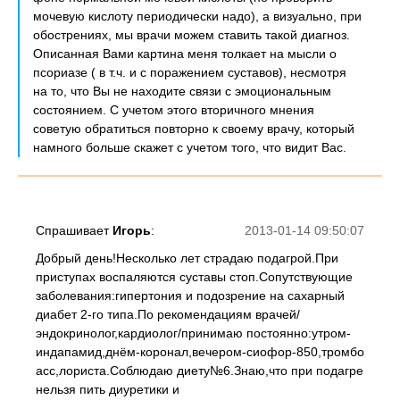
мочевую кислоту периодически надо), а визуально, при
обострениях, мы врачи можем ставить такой диагноз.
Описанная Вами картина меня толкает на мысли о
псориазе ( в т.ч. и с поражением суставов), несмотря
на то, что Вы не находите связи с эмоциональным
состоянием. С учетом этого вторичного мнения
советую обратиться повторно к своему врачу, который
намного больше скажет с учетом того, что видит Вас.
Спрашивает
Игорь
:
2013-01-14 09:50:07
Добрый день!Несколько лет страдаю подагрой.При
приступах воспаляются суставы стоп.Сопутствующие
заболевания:гипертония и подозрение на сахарный
диабет 2-го типа.По рекомендациям врачей/
эндокринолог,кардиолог/принимаю постоянно:утром-
индапамид,днём-коронал,вечером-сиофор-850,тромбо
асс,лориста.Соблюдаю диету№6.Знаю,что при подагре
нельзя пить диуретики и