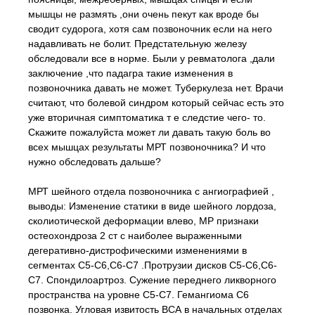
мышцы не размять ,они очень пекут как вроде бы
сводит судорога, хотя сам позвоночник если на него
надавливать не болит. Предстательную железу
обследовали все в норме. Были у ревматолога ,дали
заключение ,что падагра такие изменения в
позвоночника давать не может. Туберкулеза нет. Врачи
считают, что болевой синдром который сейчас есть это
уже вторичная симптоматика т е следстие чего- то.
Скажите пожалуйста может ли давать такую боль во
всех мышцах результаты МРТ позвоночника? И что
нужно обследовать дальше?
МРТ шейного отдела позвоночника с ангиографией ,
выводы: Изменение статики в виде шейного лордоза,
сколиотической деформации влево, МР признаки
остеохондроза 2 ст с наиболее выраженными
дегеративно-дистрофическими изменениями в
сегментах С5-С6,С6-С7 .Протрузии дисков С5-С6,С6-
С7. Спондилоартроз. Сужение переднего ликворного
пространства на уровне С5-С7. Гемангиома С6
позвонка. Угловая извитость ВСА в начальных отделах