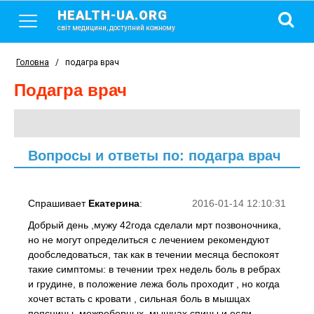
HEALTH-UA.ORG
світ медицини, доступний кожному
Головна
/
подагра врач
подагра врач
Вопросы и ответы по: подагра врач
Спрашивает
Екатерина
:
2016-01-14 12:10:31
Добрый день ,мужу 42года сделали мрт позвоночника,
но не могут определиться с лечением рекомендуют
дообследоваться, так как в течении месяца беспокоят
такие симптомы: в течении трех недель боль в ребрах
и грудине, в положение лежа боль проходит , но когда
хочет встать с кровати , сильная боль в мышцах
поясницы, межреберных, мышцах спицы и если