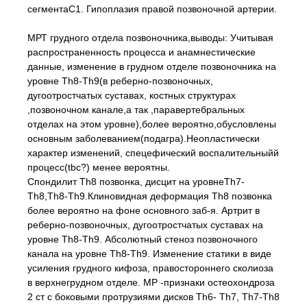
сегментаС1. Гипоплазия правой позвоночной артерии.
МРТ грудного отдела позвоночника,выводы: Учитывая
распространенность процесса и анамнестические
данные, изменение в грудном отделе позвоночника на
уровне Th8-Th9(в реберно-позвоночных,
дугоотростчатых суставах, костных структурах
,позвоночном канале,а так ,паравертебральных
отделах на этом уровне),более вероятно,обусловлены
основным заболеванием(подагра).Неопластически
характер изменений, спецефический воспалительныйй
процесс(tbc?) менее вероятны.
Спондилит Th8 позвонка, дисцит на уровнеTh7-
Th8,Th8-Th9.Клиновидная деформация Th8 позвонка
более вероятно на фоне основного заб-я. Артрит в
реберно-позвоночных, дугоотростчатых суставах на
уровне Th8-Th9. Абсолютный стеноз позвоночного
канала на уровне Th8-Th9. Изменение статики в виде
усиления грудного кифоза, правостороннего сколиоза
в верхнегрудном отделе. МР -признаки остеохондроза
2 ст с боковыми протрузиями дисков Th6- Th7, Th7-Th8