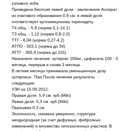
узлового зоба.
Проведена биопсия левой доли - заключение:Аспират
из очагового образования 0,9 см. в левой доле
соответствует аутоиммунному тиреоидиту.
Т4 общ. - 5,9 (норма 5,1-14,1)
Т3 общ. - 1,12 (норма 0,8-2,0)
ТТГ - 6,04 (норма 0,27-4,2)
АТПО - 503,1 (норма до 34)
АТТГ - 305,9 (норма до 115)
Назначено лечение: эутирокс 100мг., цефасель 100 - 3
месяца, перерыв и снова 3 месяца.
В летние месяцы принимала уменьшенную дозу
эутирокса- 75мг.После лечения результаты
следующие:
УЗИ на 15.09.2012:
Правая доля: 5,9 см. куб.(Miki)
Левая доля: 5,3 см. куб.(Miki)
Перешеек 0,3 см.
Эхогенность: снижена умеренно, структура
неоднородная (за счет дифузных, фиброзных
изменений) и множество гипоэхогенных участков. В