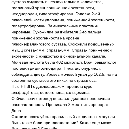
сустава жидкость в незначительном количестве,
гиалиновый хрящ пониженной эхогенности,
неоднороден, гипертрофирован. Головка 2-ой
плюсневой кости уплощена, пониженной эхогенности,
гипертрофирован. Замыкательные пластинки
неровные. Сухожилие разгибателя 2-го пальца
пониженной эхогенности на уровне
плюснефалангового сустава. Сухожили подошвенных
мышц слева-4мм, справа-6мм. Справа- пониженной
эхогенности с жидкостью в синовиальном канале.
Мочевая кислота была 402 мкмоль/л. Врач ревматолог
поставил диагноз-подагра. Пила аллопуринол,
соблюдала диету. Уровеь мочевой упал до 162,5, но на
состоянии суставов это никак не отразилось.
Пью НПВП с диклофенаком, пропила курс
альфаД3Тева, остеогенона, кальцемина.
Сейчас врач ортопед поставил диагноз поперечная
распластанность. Прописала 3 мес. пить препарат
Дона.
Скажите пожалуйста правильный ли диагноз, могут ли
быть такие боли приплоскостопии? Какое еще может
быть лечение? Спасибо