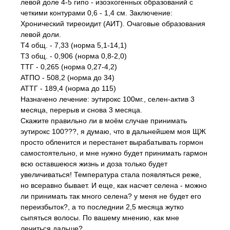
левой доле 4-5 гипо - изоэхогенных образований с
четкими контурами 0,6 - 1,4 см. Заключение:
Хронический тиреоидит (АИТ). Очаговые образования
левой доли.
Т4 общ. - 7,33 (норма 5,1-14,1)
Т3 общ. - 0,906 (норма 0,8-2,0)
ТТГ - 0,265 (норма 0,27-4,2)
АТПО - 508,2 (норма до 34)
АТТГ - 189,4 (норма до 115)
Назначено лечение: эутирокс 100мг., селен-актив 3
месяца, перерыв и снова 3 месяца.
Скажите правильно ли в моём случае принимать
эутирокс 100???, я думаю, что в дальнейшем моя ЩЖ
просто обленится и перестанет вырабатывать гормон
самостоятельно, и мне нужно будет принимать гармон
всю оставшеюся жизнь и доза только будет
увеличиваться! Температура стала появляться реже,
но всеравно бывает. И еще, как насчет селена - можно
ли принимать так много селена? у меня не будет его
переизбыток?, а то последнии 2,5 месяца жутко
сыпяться волосы. По вашему мнению, как мне
лечиться дальше?