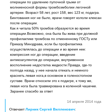
операции по удалению пупочной грыжи от
молниеносной формы тромбоэмболии легочной
артерии. Возраст 58 лет, рост 158, вес 123 кг, подагра.
Бинтования ног не было, врачи говорят кололи клексан
после операции.
Как я читала 50% тромбов образуются во время
операции.Возможно, она была бы жива при должной
профилактике тромбоза по отмененному ГОСТу или
Приказу Минздрава, если бы профилактика
осуществлялась до операции и во время нее:
компрессия ног до операции, введение
антикоагулянтов до операции, внутривенное
восполнение недостатка жидкости.Правда, где-то
полгода назад, у нее начала отекать и немного
краснеть левая нога,в основном в голеностопном
суставе. Врачи относили это к подагре, к тому же,
левая нога была травмирована в коленной чашечке.
Заранее спасибо за ответ
14 апреля 2014 года
Отвечает
Лирник Сергей Вилленович
: