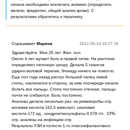
начала необходимо исключить анемию (определить
железо, ферритин, общий анализ крови). С
результатами обратитесь к терапевту.
Спрашивает
Марина
:
2012-06-14 18:27:16
Здравствуйте. Мне 25 лет. Жен. пол.
Около 4 лет мучает боль в правой пятке. На рентгене
определяют пяточную шпору. Делала 5 сеансов
ударно-воловой терапии, блокаду-ничего не помогло.
Еще пол года назад распух большой палец левой
стопы, наклонился в сторону, за ним поочереди начали
болеть все пальцы. Стопа постоянно отечная, пальцы
почти не сгибаются. Боль постоянно.
Анализы делала несколько раз: на ревмапробы-отр,
мочевая кислота-162,5 мкмоль/л, сиаловая
кислота-172 ед., хондроитинсульфаты-0,078 г/л , СРБ-
отр, анализы на инфекцию-отр.
Результаты УЗИ:в полости 1-го плюснефалангового