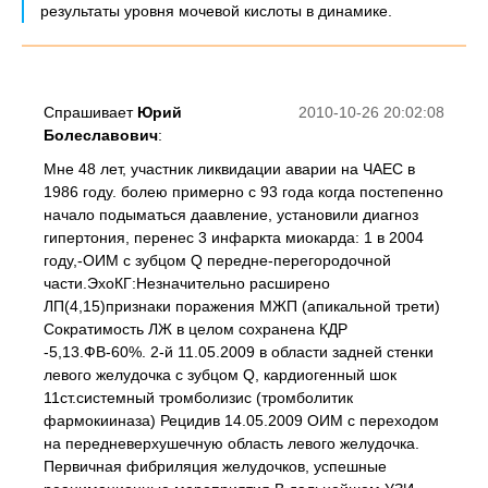
результаты уровня мочевой кислоты в динамике.
Спрашивает
Юрий
2010-10-26 20:02:08
Болеславович
:
Мне 48 лет, участник ликвидации аварии на ЧАЕС в
1986 году. болею примерно с 93 года когда постепенно
начало подыматься даавление, установили диагноз
гипертония, перенес 3 инфаркта миокарда: 1 в 2004
году,-ОИМ с зубцом Q передне-перегородочной
части.ЭхоКГ:Незначительно расширено
ЛП(4,15)признаки поражения МЖП (апикальной трети)
Сократимость ЛЖ в целом сохранена КДР
-5,13.ФВ-60%. 2-й 11.05.2009 в области задней стенки
левого желудочка с зубцом Q, кардиогенный шок
11ст.системный тромболизис (тромболитик
фармокииназа) Рецидив 14.05.2009 ОИМ с переходом
на передневерхушечную область левого желудочка.
Первичная фибриляция желудочков, успешные