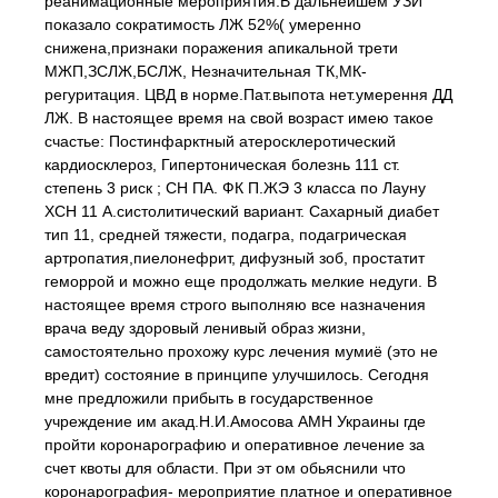
реанимационные мероприятия.В дальнейшем УЗИ
показало сократимость ЛЖ 52%( умеренно
снижена,признаки поражения апикальной трети
МЖП,ЗСЛЖ,БСЛЖ, Незначительная ТК,МК-
регуритация. ЦВД в норме.Пат.выпота нет.умерення ДД
ЛЖ. В настоящее время на свой возраст имею такое
счастье: Постинфарктный атеросклеротический
кардиосклероз, Гипертоническая болезнь 111 ст.
степень 3 риск ; СН ПА. ФК П.ЖЭ 3 класса по Лауну
ХСН 11 А.систолитический вариант. Сахарный диабет
тип 11, средней тяжести, подагра, подагрическая
артропатия,пиелонефрит, дифузный зоб, простатит
геморрой и можно еще продолжать мелкие недуги. В
настоящее время строго выполняю все назначения
врача веду здоровый ленивый образ жизни,
самостоятельно прохожу курс лечения мумиё (это не
вредит) состояние в принципе улучшилось. Сегодня
мне предложили прибыть в государственное
учреждение им акад.Н.И.Амосова АМН Украины где
пройти коронарографию и оперативное лечение за
счет квоты для области. При эт ом обьяснили что
коронарография- мероприятие платное и оперативное