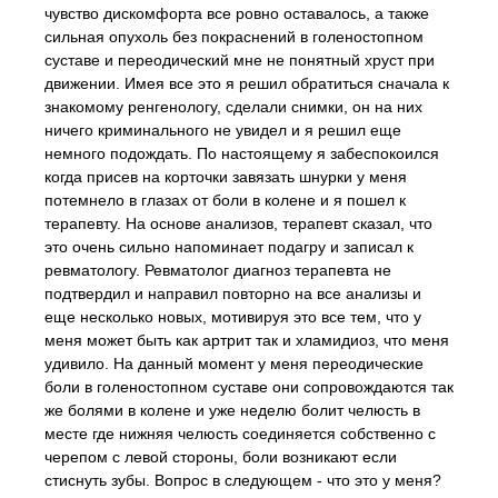
чувство дискомфорта все ровно оставалось, а также
сильная опухоль без покраснений в голеностопном
суставе и переодический мне не понятный хруст при
движении. Имея все это я решил обратиться сначала к
знакомому ренгенологу, сделали снимки, он на них
ничего криминального не увидел и я решил еще
немного подождать. По настоящему я забеспокоился
когда присев на корточки завязать шнурки у меня
потемнело в глазах от боли в колене и я пошел к
терапевту. На основе анализов, терапевт сказал, что
это очень сильно напоминает подагру и записал к
ревматологу. Ревматолог диагноз терапевта не
подтвердил и направил повторно на все анализы и
еще несколько новых, мотивируя это все тем, что у
меня может быть как артрит так и хламидиоз, что меня
удивило. На данный момент у меня переодические
боли в голеностопном суставе они сопровождаются так
же болями в колене и уже неделю болит челюсть в
месте где нижняя челюсть соединяется собственно с
черепом с левой стороны, боли возникают если
стиснуть зубы. Вопрос в следующем - что это у меня?