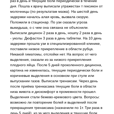
раз в день и тянущие боли периодически в течение
дня. Пошла к врачу выписали утражестан т гексикон от
молочницы (по результатам мазка). На шестой день
задержки началсь алая кровь, вызвала скорую.
Положили в стационар. По узи сказали угроза
выкидыша, о с чем она связана не объяснили.
Выписали дицинон 2 раза в день, ношпу 2 раза в день
- уколы. Дюфастон 3 раза в день таблетки. На 10 день
задержки прошла узи в специализированной клинике,
поставили низкое прикрепление в области рубца.
Никакой гиматомы, отслойки нет. На вопрос от чего
выделения, сказали из за низкого прикрепления
плодного яйца. После 5 дней проколенного дицинона,
картина не изменилась, тянущие периодически боли и
коричневые выделения в основном при стуле или
выпускании газов. Выписали тренаксам. Через день
после приёма тренкасама тянущие боли в области
низа живота и дискомфорт в промежности прошел.
Выделения стали бежево-кремового цвета. Вопросы:
возможно ли повторение болей и выделений после
прекращения тренаксама (назначили по 1т. Три раза в
день 5 дней), из за чего выделения и тянущие боли