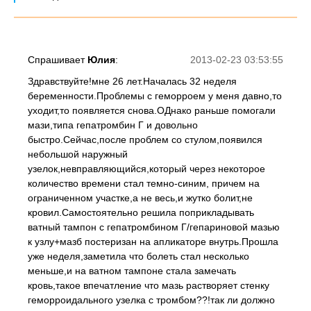
Спрашивает
Юлия
:
2013-02-23 03:53:55
Здравствуйте!мне 26 лет.Началась 32 неделя
беременности.Проблемы с геморроем у меня давно,то
уходит,то появляется снова.ОДнако раньше помогали
мази,типа гепатромбин Г и довольно
быстро.Сейчас,после проблем со стулом,появился
небольшой наружный
узелок,невправляющийся,который через некоторое
количество времени стал темно-синим, причем на
ограниченном участке,а не весь,и жутко болит,не
кровил.Самостоятельно решила поприкладывать
ватный тампон с гепатромбином Г/гепариновой мазью
к узлу+мазб постеризан на апликаторе внутрь.Прошла
уже неделя,заметила что болеть стал несколько
меньше,и на ватном тампоне стала замечать
кровь,такое впечатление что мазь растворяет стенку
геморроидального узелка с тромбом??!так ли должно