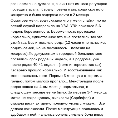
раз нормально думала я, значит нет смысла регулярно
посещать врача. К врачу повела мать, когда скрутило
конкретно и была задержка почти в 2 месяца.
Осмотрев меня, врач сказала что у меня спайки, но на
всякий случай направила на УЗИ. УЗИ показало 5-6
недель беременности. Беременность протекала
нормально, единственное что мне поставили так это
узкий таз. Были тяжелые роды (12 часов мне пытались
родить самой, но не получилось... повезли на
кесарево).По документам в городской больнице мне
поставили срок родов 37 недель, а в роддоме, уже
после родов 40-41 неделя. (тоже интересно как так)...
Кесарево прошло нормально. И восстановление как
мне показалось тоже. Первые 3 месяца я откормила
грудью, потом молоко пропало... Менструация после
родов пошла на 4-ом месяце нормальная, в
следующем месяце ее не было. За первые 3-4 месяца
матка не сокращалась, выписали (Сорбифер) и
сказали вести активную половую жизнь с мужем... Все
делала как сказали. Позже менструация появилась и
вдобавок к ней, начались оочень сильные боли внизу