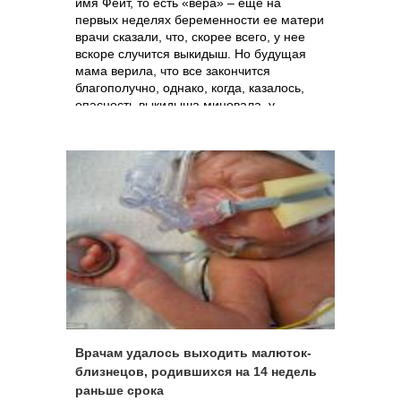
имя Фейт, то есть «вера» – еще на
первых неделях беременности ее матери
врачи сказали, что, скорее всего, у нее
вскоре случится выкидыш. Но будущая
мама верила, что все закончится
благополучно, однако, когда, казалось,
опасность выкидыша миновала, у
женщины начались схватки, и несмотря
на все усилия медиков, ребенок появился
на свет на целых 13 недель раньше
срока. Девочка весила всего 850 граммов,
и акушеры предупредили мать о том, что
ребенок вряд ли выживет. И снова мать
верила в лучшее, и усилия врачей
оказались не напрасными – мать и
окрепший бодрый ребенок вернутся
домой к Рождеству: именно в тот день,
когда малышка, родись она доношенной,
и должна была появиться на свет.
Врачам удалось выходить малюток-
близнецов, родившихся на 14 недель
раньше срока