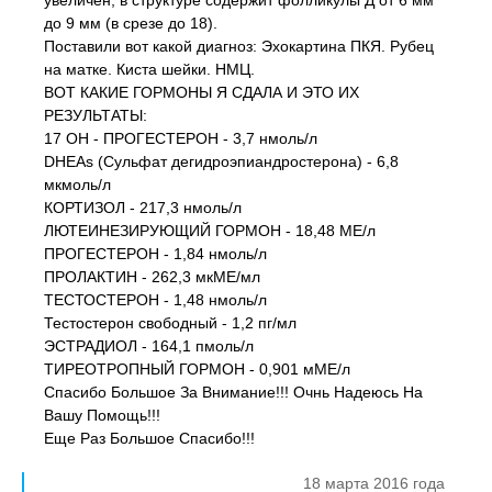
увеличен, в структуре содержит фолликулы Д от 6 мм
до 9 мм (в срезе до 18).
Поставили вот какой диагноз: Эхокартина ПКЯ. Рубец
на матке. Киста шейки. НМЦ.
ВОТ КАКИЕ ГОРМОНЫ Я СДАЛА И ЭТО ИХ
РЕЗУЛЬТАТЫ:
17 ОН - ПРОГЕСТЕРОН - 3,7 нмоль/л
DHEAs (Сульфат дегидроэпиандростерона) - 6,8
мкмоль/л
КОРТИЗОЛ - 217,3 нмоль/л
ЛЮТЕИНЕЗИРУЮЩИЙ ГОРМОН - 18,48 МЕ/л
ПРОГЕСТЕРОН - 1,84 нмоль/л
ПРОЛАКТИН - 262,3 мкМЕ/мл
ТЕСТОСТЕРОН - 1,48 нмоль/л
Тестостерон свободный - 1,2 пг/мл
ЭСТРАДИОЛ - 164,1 пмоль/л
ТИРЕОТРОПНЫЙ ГОРМОН - 0,901 мМЕ/л
Спасибо Большое За Внимание!!! Очнь Надеюсь На
Вашу Помощь!!!
Еще Раз Большое Спасибо!!!
18 марта 2016 года