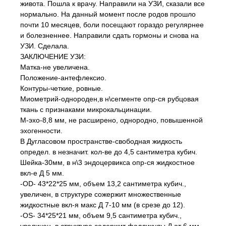
живота. Пошла к врачу. Направили на УЗИ, сказали все
нормально. На данный момент после родов прошло
почти 10 месяцев, боли посещают гораздо регулярнее
и болезненнее. Направили сдать гормоны и снова на
УЗИ. Сделала.
ЗАКЛЮЧЕНИЕ УЗИ:
Матка-не увеличена.
Положение-антефлексио.
Контуры-четкие, ровные.
Миометрий-однороден,в н\сегменте опр-ся рубцовая
ткань с признаками микрокальцинации.
М-эхо-8,8 мм, не расширено, однородно, повышенной
эхогенности.
В Дугласовом пространстве-свободная жидкость
определ. в незначит. кол-ве до 4,5 сантиметра кубич.
Шейка-30мм, в н\3 эндоцервикса опр-ся жидкостное
вкл-е Д 5 мм.
-OD- 43*22*25 мм, объем 13,2 сантиметра кубич.,
увеличен, в структуре сожержит множественные
жидкостные вкл-я макс Д 7-10 мм (в срезе до 12).
-OS- 34*25*21 мм, объем 9,5 сантиметра кубич.,