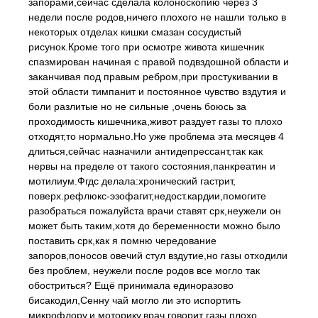
запорами,сейчас сделала колоноскопию через 3
недели после родов,ничего плохого не нашли только в
некоторых отделах кишки смазан сосудистый
рисунок.Кроме того при осмотре живота кишечник
спазмирован начиная с правой подвздошной области и
заканчивая под правым ребром,при простукивании в
этой области тимпанит и постоянное чувство вздутия и
боли разлитые но не сильные ,очень боюсь за
проходимость кишечника,живот раздует газы то плохо
отходят,то нормально.Но уже проблема эта месяцев 4
длиться,сейчас назначили антидепрессант,так как
нервы на пределе от такого состояния,панкреатин и
мотилиум.Фгдс делала:хронический гастрит,
поверх.рефлюкс-эзофагит,недост.кардии,помогите
разобраться пожалуйста врачи ставят срк,неужели он
может быть таким,хотя до беременности можно было
поставить срк,как я помню чередование
запоров,поносов овечий стул вздутие,но газы отходили
без проблем, неужели после родов все могло так
обостриться? Ещё принимала единоразово
бисакодил,Сенну чай могло ли это испортить
микрофлору,и моторику,врач говорит газы плохо