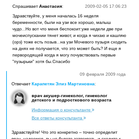
Спрашивает
Анастасия
:
2009-02-05 17:06:23
Здравствуйте, у меня началась 16 неделя
беременности, были на узи все хорошо, малыш
чудо...Но вот что меня беспокоит:уже недели две при
мочеиспускании тянет живот, и когда я чихаю и кашляю
(орз) тоже есть позыв...на узи Мочевого пузыря сходить
на днях не получается, что это может быть? И еще я
первородящей когда я могу почувствовать первые
"пузырьки" хотя бы.Спасибо
09 февраля 2009 года
Отвечает
Карапетян Элиз Мартиновна
:
врач акушер-гинеколог, гинеколог
детского и подросткового возраста
Информация о консультанте
Все ответы консультанта
Здравствуйте! Что это конкретно – точно определит
врач, надеемся, вы не будете затягивать, и сходите к