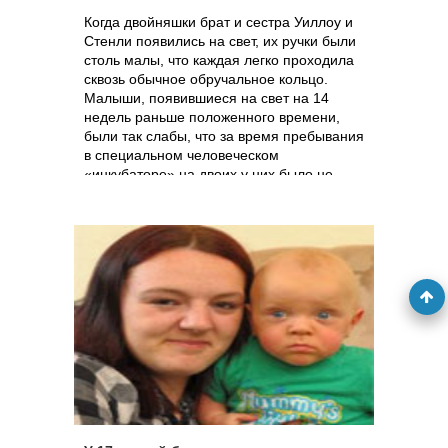
Когда двойняшки брат и сестра Уиллоу и
Стенли появились на свет, их ручки были
столь малы, что каждая легко проходила
сквозь обычное обручальное кольцо.
Малыши, появившиеся на свет на 14
недель раньше положенного времени,
были так слабы, что за время пребывания
в специальном человеческом
«инкубаторе» на двоих у них было не
менее 100 остановок дыхания, и только
усилия медиков каждый раз вновь
возвращали их к жизни. Наконец, после
143-х суток неустанной борьбы за жизнь
брат и сестра отправились домой