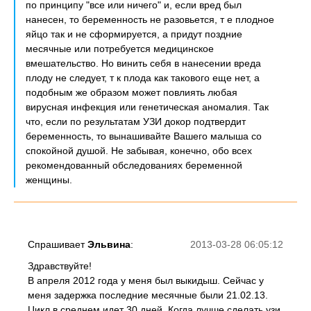
по принципу "все или ничего" и, если вред был
нанесен, то беременность не разовьется, т е плодное
яйцо так и не сформируется, а придут поздние
месячные или потребуется медицинское
вмешательство. Но винить себя в нанесении вреда
плоду не следует, т к плода как такового еще нет, а
подобным же образом может повлиять любая
вирусная инфекция или генетическая аномалия. Так
что, если по результатам УЗИ докор подтвердит
беременность, то вынашивайте Вашего малыша со
спокойной душой. Не забывая, конечно, обо всех
рекомендованный обследованиях беременной
женщины.
Спрашивает
Эльвина
:
2013-03-28 06:05:12
Здравствуйте!
В апреля 2012 года у меня был выкидыш. Сейчас у
меня задержка последние месячные были 21.02.13.
Цикл в среднем идет 30 дней. Когда лучше сделать узи