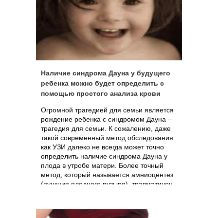
беременность. Социальные последствия
не замедлили сказаться: теперь в Индии
число женщин заметно меньше
количества мужчин.
Наличие синдрома Дауна у будущего
ребенка можно будет определить с
помощью простого анализа крови
Огромной трагедией для семьи является
рождение ребенка с синдромом Дауна –
трагедия для семьи. К сожалению, даже
такой современный метод обследования
как УЗИ далеко не всегда может точно
определить наличие синдрома Дауна у
плода в утробе матери. Более точный
метод, который называется амниоцентез
(пункция плодного пузыря), травматичен,
а также сопряжен с риском выкидыша.
Ученые из островного государства Кипр
утверждают, что уже в ближайшее время