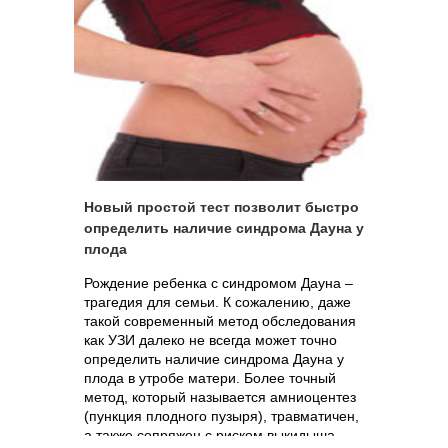
они завершат разработку нового
«бескровного» метода определения
наличия у плода синдрома Дауна. Для
этого беременной женщине будет
достаточно сдать анализ крови.
Новый простой тест позволит быстро
определить наличие синдрома Дауна у
плода
Рождение ребенка с синдромом Дауна –
трагедия для семьи. К сожалению, даже
такой современный метод обследования
как УЗИ далеко не всегда может точно
определить наличие синдрома Дауна у
плода в утробе матери. Более точный
метод, который называется амниоцентез
(пункция плодного пузыря), травматичен,
а также сопряжен с риском выкидыша.