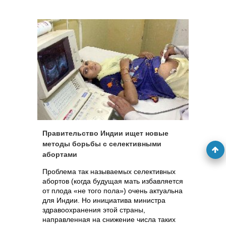
Голландские ученые утверждают, что уже
в ближайшее время они завершат
разработку нового «бескровного» метода
определения наличия у плода синдрома
Дауна. Для этого беременной женщине
будет достаточно сдать анализ крови.
Правительство Индии ищет новые
методы борьбы с селективными
абортами
Проблема так называемых селективных
абортов (когда будущая мать избавляется
от плода «не того пола») очень актуальна
для Индии. Но инициатива министра
здравоохранения этой страны,
направленная на снижение числа таких