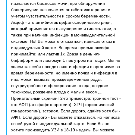
назначается бак.посев мочи, при обнаружении
бактериоурии назначается антибиотикотерапия с
учетом чувствительности и сроком беременности.
Акцеф - это антибиотик цефалоспоринового рядя,
который применяется в акушерстве и гинекологии, а
также при наличии инфекции в мочевыделительной
системе. Но! Вы можете отказаться, написав отказ в
индивидуальной карте. Во время приема аксефа
принимайте: или лактив 1к. 2раза в день или
бифиформ или лактомун 1 пак утром на тощак. Мы не
знаем как себя поведет очаг инфекции в организме во
время беременности, но именно почки и инфекция в
них, может вызвать: преждевременные роды,
внутриутробное инфецирование плода, поздние
токсикозы, рождение плода с малым весом,...
Пренатальный скрининг 2-го триместра: тройной тест -
это АФП (альфафетопротеин), ХГЧ (хорионический
гонадотропин), эстриол. Если дорого, сдайте хотя бы -
АФП. Если дорого - Вы можете отказаться, но написав
своей рукой в индивидуальной карте. Если Вы не
хотите производить УЗИ в 18-19 недель, Вы можете