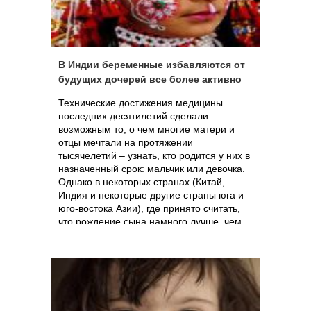
В Индии беременные избавляются от
будущих дочерей все более активно
Технические достижения медицины
последних десятилетий сделали
возможным то, о чем многие матери и
отцы мечтали на протяжении
тысячелетий – узнать, кто родится у них в
назначенный срок: мальчик или девочка.
Однако в некоторых странах (Китай,
Индия и некоторые другие страны юга и
юго-востока Азии), где принято считать,
что рождение сына намного лучше, чем
дочери, достижения научно-технического
прогресса поставили на службу
неправедному делу – так, во многих
индийских семьях узнав с помощью
процедуры УЗИ о том, что родится
девочка, матери прерывают