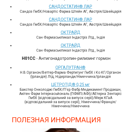
САНДОСТАТИН® ЛАР
Сандоз ГмбХ/Новартіс Фарма Штейн АГ, Австрія/Швейцарія
САНДОСТАТИН® ЛАР
Сандоз ГмбХ/Новартіс Фарма Штейн АГ, Австрія/Швейцарія
ОКТРАЙД
Сан Фармасьютикал Індастріз Лтд., Індія
ОКТРАЙД
Сан Фармасьютикал Індастріз Лтд., Індія
H01CC
- Антигонадотропин-рилизинг гормон
ОРГАЛУТРАН®
Н.В.Органон/Веттер-Фарма Фертигунг ГмбХ і Ко КГ/Органон
(Ірландія) Лтд, Нідерланди/Німеччина/Ірландія
ЦЕТРОТІД® 0,25 мг
Бакстер Онколоджі ГмбХ/П'єр Фабр Медикамент Продакшн,
Акітен Фарм Інтернасьйональ (ПФМП/АФІ)/АЕтерна Зентаріс
ГмбХ (відповідальний за випуск серії)/Мерк КГаА
(відповідальний за випуск серії), Німеччина/Франція/
Німеччина/Німеччина
ПОЛЕЗНАЯ ИНФОРМАЦИЯ