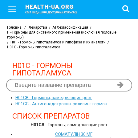
HEALTH-UA.ORG
світ медицини, доступний кожному
Головна
/
Лекарства
/
АТХ-классификация
/
H - Гормоны для системного применения (исключая половые
гормоны)
/
H01 - Гормоны гипоталамуса и гипофиза и их аналоги
/
H01C - Гормоны гипоталамуса
H01C - ГОРМОНЫ
ГИПОТАЛАМУСА
H01CB
- Гормоны, замедляющие рост
H01CC
- Антигонадотропин-рилизинг гормон
СПИСОК ПРЕПАРАТОВ
H01CB
- Гормоны, замедляющие рост
СОМАТУЛІН 30 МГ