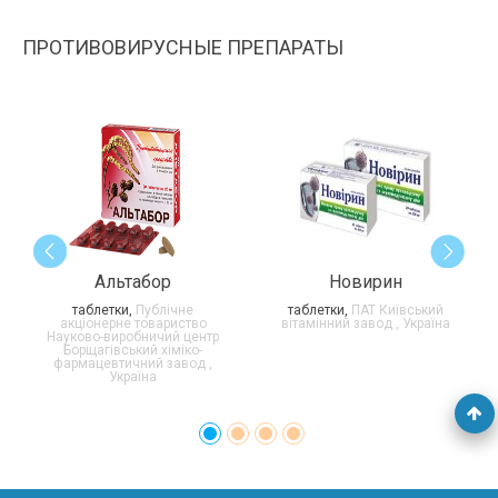
ПРОТИВОВИРУСНЫЕ ПРЕПАРАТЫ
Альтабор
Новирин
таблетки,
Публічне
таблетки,
ПАТ Київський
акціонерне товариство
вітамінний завод , Україна
Науково-виробничий центр
Борщагівський хіміко-
фармацевтичний завод ,
Україна