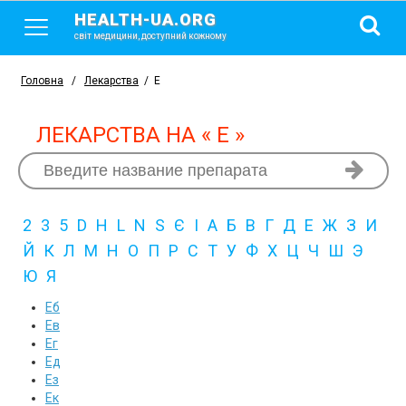
HEALTH-UA.ORG
світ медицини, доступний кожному
Головна
/
Лекарства
/
Е
ЛЕКАРСТВА НА « Е »
2
3
5
D
H
L
N
S
Є
І
А
Б
В
Г
Д
Е
Ж
З
И
Й
К
Л
М
Н
О
П
Р
С
Т
У
Ф
Х
Ц
Ч
Ш
Э
Ю
Я
Еб
Ев
Ег
Ед
Ез
Ек