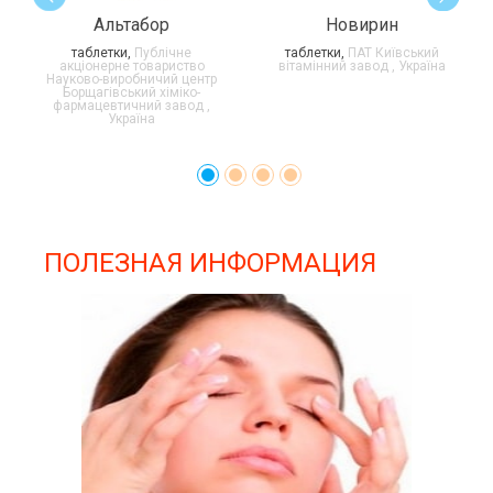
Альтабор
Новирин
таблетки,
Публічне
таблетки,
ПАТ Київський
акціонерне товариство
вітамінний завод , Україна
Науково-виробничий центр
Борщагівський хіміко-
фармацевтичний завод ,
Україна
ПОЛЕЗНАЯ ИНФОРМАЦИЯ