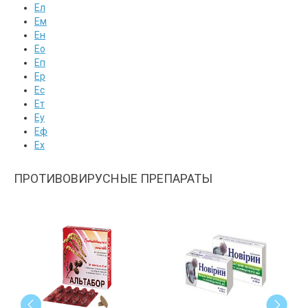
Ел
Ем
Ен
Ео
Еп
Ер
Ес
Ет
Еу
Еф
Ех
ПРОТИВОВИРУСНЫЕ ПРЕПАРАТЫ