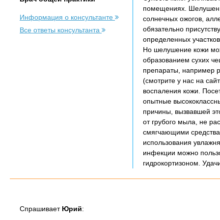
помещениях. Шелушение
Информация о консультанте
солнечных ожогов, алл
обязательно присутств
Все ответы консультанта
определенных участков 
Но шелушение кожи може
образованием сухих чеш
препараты, например р
(смотрите у нас на са
воспаления кожи. Посет
опытные высококлассны
причины, вызвавшей эт
от грубого мыла, не р
смягчающими средствам
использования увлажня
инфекции можно пользо
гидрокортизоном. Удач
Спрашивает
Юрий
: