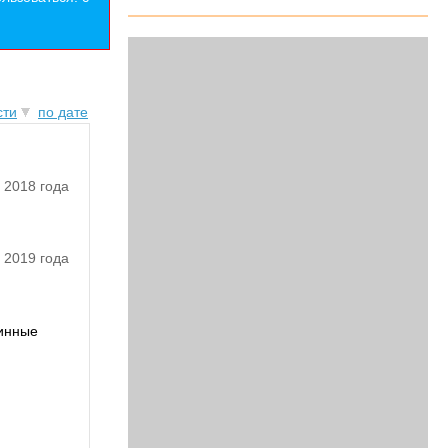
сти
по дате
 2018 года
 2019 года
минные