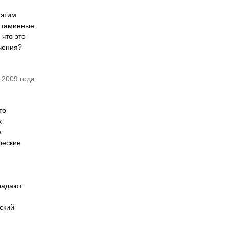
 этим
витаминные
 что это
ечения?
 2009 года
то
х
е
ческие
традают
ский