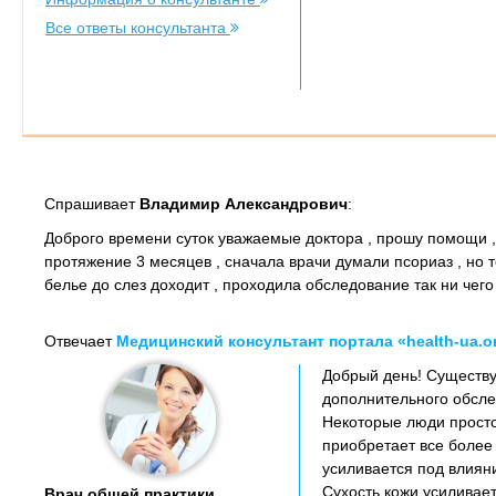
Все ответы консультанта
Спрашивает
Владимир Александрович
:
Доброго времени суток уважаемые доктора , прошу помощи , у
протяжение 3 месяцев , сначала врачи думали псориаз , но те
белье до слез доходит , проходила обследование так ни чего
Отвечает
Медицинский консультант портала «health-ua.o
Добрый день! Существу
дополнительного обсле
Некоторые люди просто
приобретает все более
усиливается под влиян
Сухость кожи усиливает
Врач общей практики