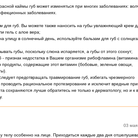
красной каймы губ может изменяться при многих заболеваниях: вол
нфекционных заболеваниях.
ом для губ. Вы можете также наносить на губы увлажняющий крем д
и гель с алое вера;
 на улицу в солнечный день, используйте бальзам для губ с солнц
ывать губы, поскольку слюна испаряется, а губы от этого сохнут;
уб - признак недостатка в Вашем организме рибофлавина (витамина 
н продукты, содержащие этот витамин (бобовые, зеленые овощи,
ы).
следует предотвращать травмирование губ, избегать чрезмерного
 проводить рациональное протезирование и исключит вредные при
а сохраняются лучше обратитесь не только к дерматологу, но и к 
у.
03 мая
му телу особенно на лице. Приходиться каждые два дня отшелушев