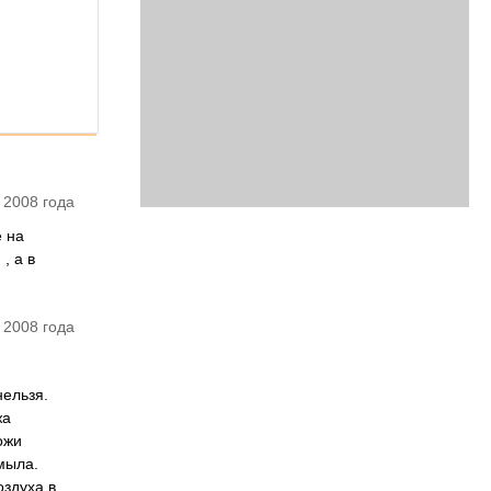
 2008 года
е на
, а в
 2008 года
нельзя.
жа
ожи
мыла.
оздуха в