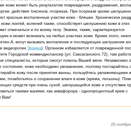
 кожи может быть результатом повреждения, раздражения, воспа
ергии, действия токсинов, псориаза. При псориазе кроме шелушени
уют красные воспаленные участки кожи - бляшки. Хроническое раз
кожи локтей, коленей также, способствует шелушению кожи в этих 
т отмечаться и по всему телу. Экзема, также, характеризуется
уек и может возникать на любых участках кожи. Кроме этого, неко
етин-А, могут вызывать воспаление и последующее шелушение ко
йте видеоролик
Экзема
). Организм избавляется от поврежденной по
ите Городской кожвендиспансер (ул. Саксаганского 72), там работ
е специалисты, которые смогут помочь Вашей жене. Независимо о
о состояние, коже необходимо увлажнение, поэтому постарайтесь 
астирайте кожу после принятия ванны, пользуйтесь увлажняющими 
и, позаботьтесь о сохранении влаги в коже (крема, лосьоны). По
ющих средств при очень сухой, шелушащейся коже и отсутствии п
ваться такими мазями, как аквафорора - однопроцентный крем с
и Вам!
25 ноября