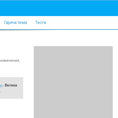
Гаряча тема
Тести
 изменения,
ы»
. Велика
.