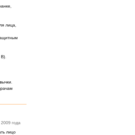
чанке,
ля лица,
езащитным
В).
вычки.
врачам
 2009 года
ать лицо