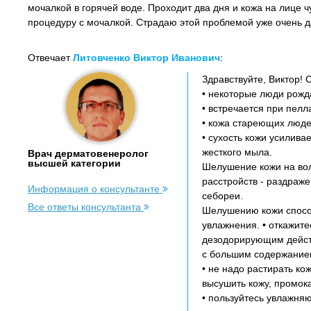
мочалкой в горячей воде. Проходит два дня и кожа на лице ч
процедуру с мочалкой. Страдаю этой проблемой уже очень д
Отвечает
Литовченко Виктор Иванович
:
Здравствуйте, Виктор!
• некоторые люди рожд
• встречается при пелл
• кожа стареющих люде
• сухость кожи усилива
жесткого мыла.
Врач дерматовенеролог
высшей категории
Шелушение кожи на вол
расстройств - раздраже
Информация о консультанте
себореи.
Все ответы консультанта
Шелушению кожи способ
увлажнения. • откажите
дезодорирующим действ
с большим содержание
• не надо растирать к
высушить кожу, промок
• пользуйтесь увлажня