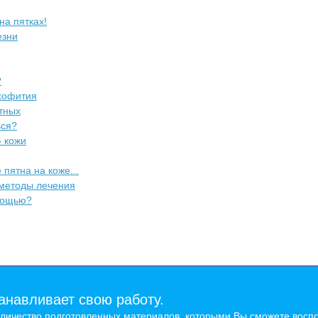
на пятках!
езни
?
ихофития
стных
ься?
» кожи
пятна на коже...
 методы лечения
омощью?
анавливает свою работу.
оличество подготовленных материалов, которыми Вы сможете воспо