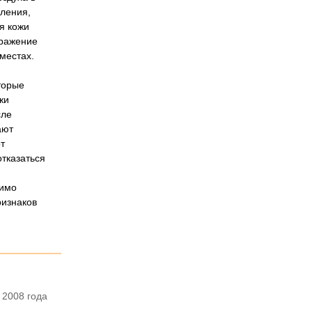
ления,
я кожи
дражение
местах.
торые
жи
сле
ают
т
отказаться
и
мимо
ризнаков
 2008 года