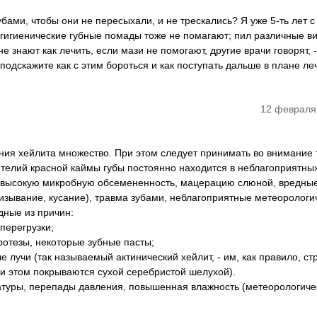
бами, чтобы они не пересыхали, и не трескались? Я уже 5-ть лет с
 гигиенические губные помады тоже не помагают; пил различные 
не знают как лечить, если мази не помогают, другие врачи говорят, -
ы подскажите как с этим бороться и как поступать дальше в плане л
12 февраля
ния хейлита множество. При этом следует принимать во внимание 
пителий красной каймы губы постоянно находится в неблагоприятны
 высокую микробную обсемененность, мацерацию слюной, вредны
лизывание, кусание), травма зубами, неблагоприятные метеорологи
ные из причин:
перегрузки;
ротезы, некоторые зубные пасты;
е лучи (так называемый актинический хейлит, - им, как правило, с
ри этом покрываются сухой серебристой шелухой).
ратуры, перепады давления, повышенная влажность (метеорологиче