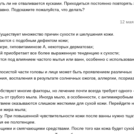
уть ли не отваливается кусками. Приходиться постоянно повторять 
авно. Подскажите пожалуйста, что делать?
12 мая
 Существует множество причин сухости и шелушения кожи.
аются с подобным дефектом кожи;
агре, гиповитаминозе А, некоторых дерматозах;
й приобретает все более выраженную тенденцию к сухости;
ется под влиянием частого мытья или ванн, особенно с использова
осистой части головы и лице может быть проявлением различных
ния, воспаления в результате солнечных ожогов, аллергии, псориаз
ствуют многие факторы, но лечение почти всегда требует одного 
сь от грубого мыла. Иногда мыло, в особенности, с антимикробным
ием оказываются слишком жесткими для сухой кожи. Перейдите н
м жира мыла;
ожу. При повышенной чувствительности кожи после ванны нужно тща
ая ее полотенцем.
ющими и смягчающими средствами. После того как кожа будет сухо