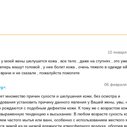
10 января
 моей жены шелушится кожа , все тело , даже на ступнях , это уж
перь машут головой , у нее болит кожа , очень тяжело в одежде ей 
 врачи и не сказали , пожалуйста помогите
06 февраля
rg»
:
ет множество причин сухости и шелушения кожи, без осмотра и
дования установить причину данного явления у Вашей жены, увы, 
 рождаются с подобным дефектом кожи. К тому же с возрастом ко
 выраженную тенденцию к высыханию. В любом возрасте сухость к
ием частого мытья или ванн, особенно с использованием жесткого 
ся зимой из-за низкой влажности атмосферного воздуха, обогрев в