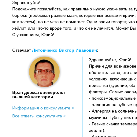
Здравствуйте!
Подскажите пожалуйста, как правильно нужно ухаживать за гу
борюсь (пробывал разные мази, которые выписывали врачи;
комплексы), но не чего не помагает. Одни врачи говорят, что 
хейлит, или что-то вроде того, и что он не лечится. Может В
С уважением, Юрий!
Отвечает
Литовченко Виктор Иванович
:
Здравствуйте, Юрий!
Причин для возникнове
обстоятельство, что э
условиях, включающих
привычки (курение, об
факторы. Самые очевид
Врач дерматовенеролог
высшей категории
- психоэмоциональные 
- аллергия на зубные п
Информация о консультанте
- Аллергия на солнечны
Все ответы консультанта
мужчины. Губы у них п
- Резкие скачки темпе
хейлит).
- Авитаминоз.