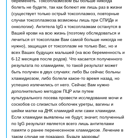
беременеть. Токсоплазмозом Вы больше никогда
болеть не будете, так как болеют им лишь раз в жизни
(существует только острый токсоплазмоз, повторные
случаи токсоплазмоза возможны лишь при СПИДе и
онкологии). Антитела IgG к токсоплазмам останутся в
Вашей крови на всю жизнь (поэтому обследоваться и
лечиться от токсоплазм Вам самой больше никогда не
нужно), защищая от токсоплазм не только Вас, но и
всех Ваших будущих малышей (на всю беременность и
6-12 месяцев после родов). Что касается полученного
результата по хламидиям, то такой результат может
быть получен в двух случаях: либо Вы сейчас больны
хламидиозом, либо болели какое-то время назад, но
успешно излечились от него. Сейчас Вам нужно
дополнительно методом ПЦР или путем
культурального посева провести исследование мочи и
соскобов со слизистых оболочек уретры, вагины и
шейки матки на ДНК хламидий или сами хламидии.
Если хламидии выявлены не будут, значит, полученный
по IgG результат является всего лишь антителами
памяти о ранее перенесенном хламидиозе. Лечение в
таком случае не показано. Будьте здоровы!