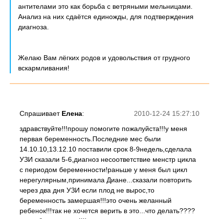
антителами это как борьба с ветряными мельницами.
Анализ на них сдаётся единожды, для подтверждения
диагноза.
Желаю Вам лёгких родов и удовольствия от грудного
вскармливания!
Спрашивает
Елена
:
2010-12-24 15:27:10
здравствуйте!!!прошу помогите пожалуйста!!!у меня
первая беременность.Последние мес были
14.10.10,13.12.10 поставили срок 8-9недель,сделала
УЗИ сказали 5-6,диагноз несоответствие менстр цикла
с периодом беременности!раньше у меня был цикл
нерегулярным,принимала Диане...сказали повторить
через два дня УЗИ если плод не вырос,то
беременность замершая!!!это очень желанный
ребенок!!!так не хочется верить в это...что делать????