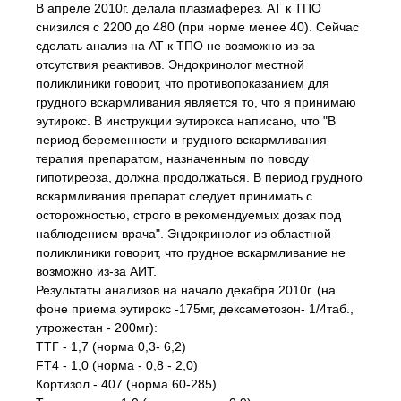
В апреле 2010г. делала плазмаферез. АТ к ТПО
снизился с 2200 до 480 (при норме менее 40). Сейчас
сделать анализ на АТ к ТПО не возможно из-за
отсутствия реактивов. Эндокринолог местной
поликлиники говорит, что противопоказанием для
грудного вскармливания является то, что я принимаю
эутирокс. В инструкции эутирокса написано, что "В
период беременности и грудного вскармливания
терапия препаратом, назначенным по поводу
гипотиреоза, должна продолжаться. В период грудного
вскармливания препарат следует принимать с
осторожностью, строго в рекомендуемых дозах под
наблюдением врача". Эндокринолог из областной
поликлиники говорит, что грудное вскармливание не
возможно из-за АИТ.
Результаты анализов на начало декабря 2010г. (на
фоне приема эутирокс -175мг, дексаметозон- 1/4таб.,
утрожестан - 200мг):
ТТГ - 1,7 (норма 0,3- 6,2)
FТ4 - 1,0 (норма - 0,8 - 2,0)
Кортизол - 407 (норма 60-285)