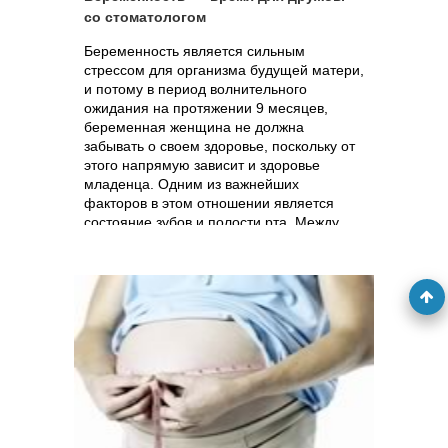
со стоматологом
Беременность является сильным
стрессом для организма будущей матери,
и потому в период волнительного
ожидания на протяжении 9 месяцев,
беременная женщина не должна
забывать о своем здоровье, поскольку от
этого напрямую зависит и здоровье
младенца. Одним из важнейших
факторов в этом отношении является
состояние зубов и полости рта. Между
тем, как отмечает автор статьи в
американском стоматологическом
журнале, многие женщины часто
пренебрегают визитом к стоматологу в
период беременности, считая это делом
не первой важности. Однако
подавляющее число беременных
испытывают во время вынашивания
проблемы с деснами, что свидетельствует
о снижении иммунитета – бактерии
начинают интенсивно размножаться в