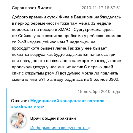
Спрашивает
Лилия
:
2010-11-17 16:37:51
Доброго времени суток!Жила в Башкирии,наблюдалась
в период беременности тоже там же,на 32 неделе
переехала на поезде в ХМАО,г.Сургут,рожала здесь
же.Сейчас у нас возникла проблема:у ребенка насморк
со 2-ой недели,сейчас нам 7 недель,он не
проходит,хотя бывает легче.Так же у нее бывает
нехватка воздуха,как будто задыхается,началось три
дня назад,но это не связано с насморком,т.к.задыхание
происходит,когда у нее дышит носик.С первых дней
спит с открытым ртом.Я вот думаю могла ли повлиять
смена климата?По апгару родилась на 9 баллов,3900.
15 декабря 2010 года
Отвечает
Медицинский консультант портала
«health-ua.org»
:
Врач общей практики
Информация о консультанте