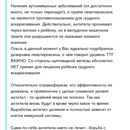
Наличие аутоиммунных заболеваний (их достаточно
много, не только тиреоидит), и приём левотироксина
не являются противопоказанием для грудного
вскармливания. Действительно, антитела проникают
через молоко к ребёнку, но в желудочно-кишечном
тракте они разрушаются не оказывая никакого
влияния.
Ольга, в данный момент у Вас идеально подобранна
дозировка левотироксина, о чём говорит уровень ТТГ.
ВАЖНО: Cо стороны щитовидной железы абсолютно
НЕТ причин для лишения ребёнка грудного
вскармливания.
Относительно плазмафереза: его эффективность не
доказана, и применение с целью снижения уровня
антител - по крайней мере не логично. Так как
антитела вновь будут в крови через какое то время.
Выработка антител целиком и полностью зависит от
клеток иммунной системы.
Сами по себе антитела никто не лечит - борьба с