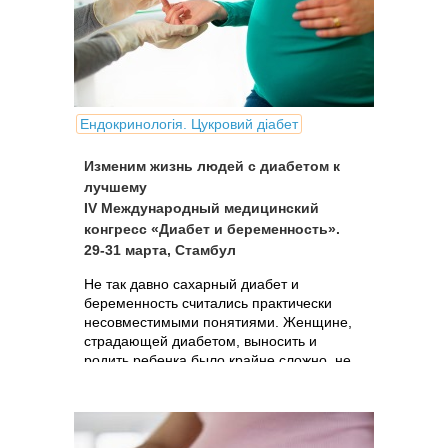
Ендокринологія. Цукровий діабет
Изменим жизнь людей с диабетом к
лучшему
IV Международный медицинский
конгресс «Диабет и беременность».
29-31 марта, Стамбул
Не так давно сахарный диабет и
беременность считались практически
несовместимыми понятиями. Женщине,
страдающей диабетом, выносить и
родить ребенка было крайне сложно, не
говоря уж о том, что малыш от такой
беременности редко рождался здоровым.