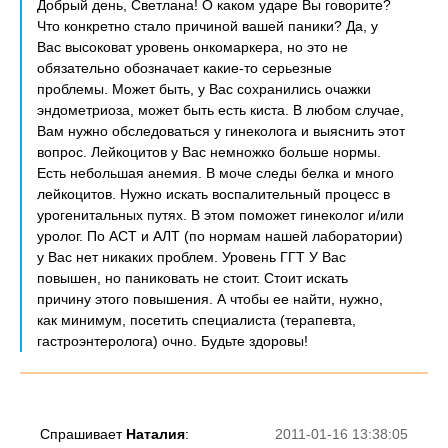
Добрый день, Светлана! О каком ударе Вы говорите?
Что конкретно стало причиной вашей паники? Да, у
Вас высоковат уровень онкомаркера, но это не
обязательно обозначает какие-то серьезные
проблемы. Может быть, у Вас сохранились очажки
эндометриоза, может быть есть киста. В любом случае,
Вам нужно обследоваться у гинеколога и выяснить этот
вопрос. Лейкоцитов у Вас немножко больше нормы.
Есть небольшая анемия. В моче следы белка и много
лейкоцитов. Нужно искать воспалительный процесс в
урогенитальных путях. В этом поможет гинеколог и/или
уролог. По АСТ и АЛТ (по нормам нашей лаборатории)
у Вас нет никаких проблем. Уровень ГГТ У Вас
повышен, но паниковать не стоит. Стоит искать
причину этого повышения. А чтобы ее найти, нужно,
как минимум, посетить специалиста (терапевта,
гастроэнтеролога) очно. Будьте здоровы!
Спрашивает
Наталия
:
2011-01-16 13:38:05