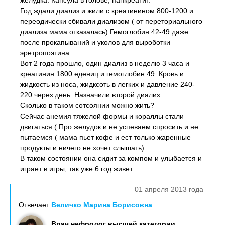
желудка. Капсула в голове, панкреатит.
Год ждали диализ и жили с креатинином 800-1200 и
переодически сбивали диализом ( от переториального
диализа мама отказалась) Гемоглобин 42-49 даже
после прокапываний и уколов для выроботки
эретропоэтина.
Вот 2 года прошло, один диализ в неделю 3 часа и
креатинин 1800 едениц и гемоглобин 49. Кровь и
жидкость из носа, жидксоть в легких и давление 240-
220 через день. Назначили второй диализ.
Сколько в таком сотсоянии можно жить?
Сейчас анемия тяжелой формы и кораллы стали
двигаться:( Про желудок и не успеваем спросить и не
пытаемся ( мама пьет кофе и ест только жаренные
продукты и ничего не хочет слышать)
В таком состоянии она сидит за компом и улыбается и
играет в игры, так уже 6 год живет
01 апреля 2013 года
Отвечает
Величко Марина Борисовна
:
Врач нефролог высшей категории,