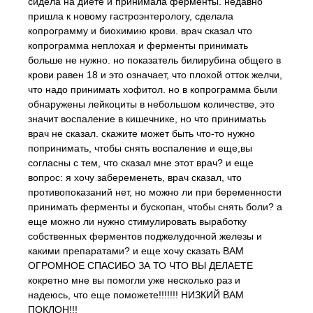
сидела на диете и принимала ферменты. недавно
пришла к новому гастроэнтерологу, сделала
копрограмму и биохимию крови. врач сказал что
копрограмма неплохая и ферменты принимать
больше не нужно. но показатель билирубина общего в
крови равен 18 и это означает, что плохой отток желчи,
что надо принимать хофитол. но в копрограмма были
обнаружены лейкоциты в небольшом количестве, это
значит воспаление в кишечнике, но что приниматьь
врач не сказал. скажите может быть что-то нужно
попринимать, чтобы снять воспаление и еще,вы
согласны с тем, что сказал мне этот врач? и еще
вопрос: я хочу забеременеть, врач сказал, что
противопоказаний нет, но можно ли при беременности
принимать ферменты и бускопан, чтобы снять боли? а
еще можно ли нужно стимулировать выработку
собственных ферментов поджелудочной железы и
какими препаратами? и еще хочу сказать ВАМ
ОГРОМНОЕ СПАСИБО ЗА ТО ЧТО ВЫ ДЕЛАЕТЕ
кокретно мне вы помогли уже несколько раз и
надеюсь, что еще поможете!!!!!!! НИЗКИЙ ВАМ
ПОКЛОН!!!