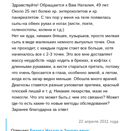
Здравствуйте! Обращается к Вам Наталия, 49 лет.
Около 25 лет болею хр. энтероколитом и хр.
панкреатитом. С тех пор у меня на теле появилась
сыпь-на обеих руках и ногах (кисти, локти,
голеностопы, колени и т.д.).
Нет ни зуда, никаких бляшек, пузырьков, просто мелкая
сыпь в виде маленьких немного выпуклых точек. Она
не проходит, с каждым годом стает все больше, хотя
начиналось все с 2-3 точек. Это все мне доставляет
массу неудобств- надо ходить в брюках, в кофтах с
длинными рукавами, а кисти стараться прятать, потому
что очень бросается в глаза, особенно зимой, а летом,
когда есть загар видно меньше. Обошла много врачей.
Диагнозы ставятся разные:узловатая эритема, красный
плоский лишай и т. д. Никакие лекарства, мази не
помогли. Что это может быть,с чем это связано? Может
где-то есть какие-то новые методы обследования?
Заранее благодарна за ответ.
22 апреля 2011 года
Отвечает
Бианга Наталья Зиновьевна
: