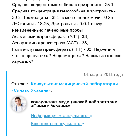
Среднее содерж. гемоглобина в еритроците - 25.1;
Средняя концентрация гемоглобина в эритроците -
30.3; Тромбоциты - 381; в моче: Белок мочи - 0.25;
Лейкоциты - 18-25; Эритроциты - 0-0-1 в п\зр.
неизмененные; печеночные пробы
Аламинаминотрансфераза (АЛТ)- 33;
Аспартаминотрансфераза (АСТ) - 23;
Гамма-глутаматтрансфераза (ГГТ) - 82. Неужели я
что-то пропустила? Недосмотрела? Насколько это все
серъезно?
01 марта 2011 года
Отвечает
Консультант медицинской лаборатории
«Синэво Украина»
:
консультант медицинской лаборатории
«Синэво Украина»
Информация о консультанте
Все ответы консультанта