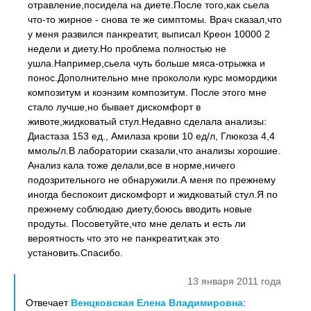
отравление,посидела на диете.После того,как сьела
что-то жирное - снова те же симптомы. Врач сказал,что
у меня развился панкреатит, выписал Креон 10000 2
недели и диету.Но проблема полностью не
ушла.Например,сьела чуть больше мяса-отрыжка и
понос.Дополнительно мне прокололи курс момордики
композитум и коэнзим композитум. После этого мне
стало лучше,но бывает дискомфорт в
животе,жидковатый стул.Недавно сделала анализы:
Диастаза 153 ед., Амилаза крови 10 ед/л, Глюкоза 4,4
ммоль/л.В лаборатории сказали,что анализы хорошие.
Анализ кала тоже делали,все в норме,ничего
подозрительного не обнаружили.А меня по прежнему
иногда беспокоит дискомфорт и жидковатый стул.Я по
прежнему соблюдаю диету,боюсь вводить новые
продуты. Посоветуйте,что мне делать и есть ли
вероятность что это не панкреатит,как это
установить.Спасибо.
13 января 2011 года
Отвечает
Венцковская Елена Владимировна
: