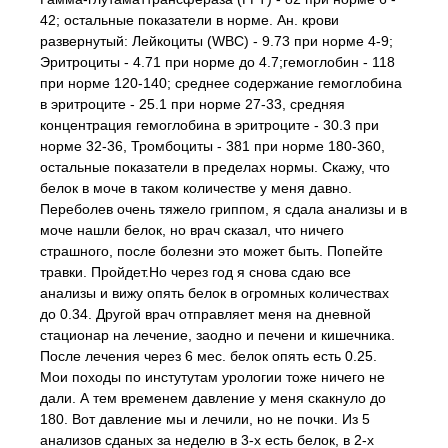
42; остальные показатели в норме. Ан. крови
развернутый: Лейкоциты (WBC) - 9.73 при норме 4-9;
Эритроциты - 4.71 при норме до 4.7;гемоглобин - 118
при норме 120-140; среднее содержание гемоглобина
в эритроците - 25.1 при норме 27-33, средняя
концентрация гемоглобина в эритроците - 30.3 при
норме 32-36, Тромбоциты - 381 при норме 180-360,
остальные показатели в пределах нормы. Скажу, что
белок в моче в таком количестве у меня давно.
Переболев очень тяжело гриппом, я сдала анализы и в
моче нашли белок, но врач сказал, что ничего
страшного, после болезни это может быть. Попейте
травки. Пройдет.Но через год я снова сдаю все
анализы и вижу опять белок в огромных количествах
до 0.34. Другой врач отправляет меня на дневной
стационар на лечение, заодно и печени и кишечника.
После лечения через 6 мес. белок опять есть 0.25.
Мои походы по инстутутам урологии тоже ничего не
дали. А тем временем давление у меня скакнуло до
180. Вот давление мы и лечили, но не почки. Из 5
анализов сданых за неделю в 3-х есть белок, в 2-х