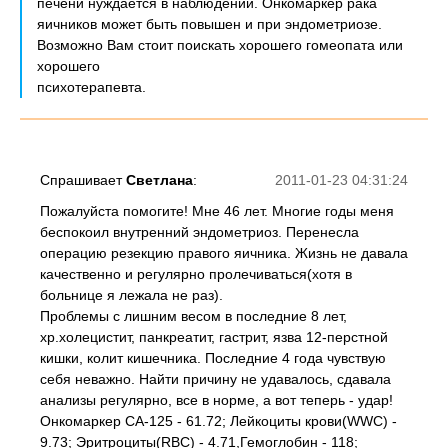
печени нуждается в наблюдении. Онкомаркер рака
яичников может быть повышен и при эндометриозе.
Возможно Вам стоит поискать хорошего гомеопата или
хорошего
психотерапевта.
Спрашивает
Светлана
:
2011-01-23 04:31:24
Пожалуйста помогите! Мне 46 лет. Многие годы меня
беспокоил внутренний эндометриоз. Перенесла
операцию резекцию правого яичника. Жизнь не давала
качественно и регулярно пролечиваться(хотя в
больнице я лежала не раз).
Проблемы с лишним весом в последние 8 лет,
хр.холецистит, панкреатит, гастрит, язва 12-перстной
кишки, колит кишечника. Последние 4 года чувствую
себя неважно. Найти причину не удавалось, сдавала
анализы регулярно, все в норме, а вот теперь - удар!
Онкомаркер СА-125 - 61.72; Лейкоциты крови(WWC) -
9.73; Эритроциты(RBC) - 4.71,Гемоглобин - 118;