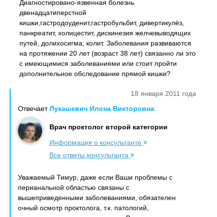
Диагностировано-язвенная болезнь
двенадцатиперстной
кишки,гастродоуденит,гастробульбит, дивертикулёз,
панкреатит, холицестит, дискинезия желчевыводящих
путей, долихосигма, колит. Заболевания развиваются
на протяжении 20 лет (возраст 38 лет) связанно ли это
с имеющимися заболеваниями или стоит пройти
дополнительное обследование прямой кишки?
18 января 2011 года
Отвечает
Лукашевич Илона Викторовна
:
Врач проктолог второй категории
Информация о консультанте
Все ответы консультанта
Уважаемый Тимур, даже если Ваши проблемы с
перианальной областью связаны с
вышеприведенными заболеваниями, обязателен
очный осмотр проктолога, т.к. патологий,