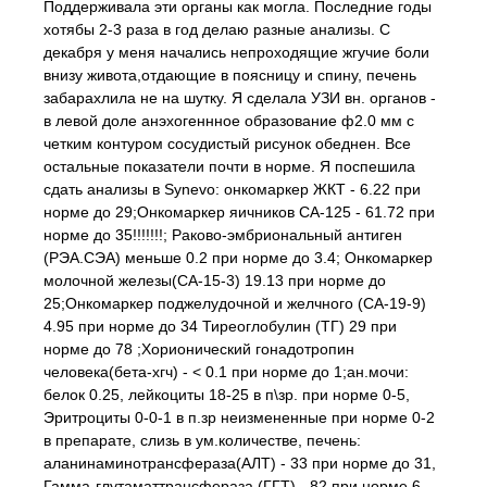
Поддерживала эти органы как могла. Последние годы
хотябы 2-3 раза в год делаю разные анализы. С
декабря у меня начались непроходящие жгучие боли
внизу живота,отдающие в поясницу и спину, печень
забарахлила не на шутку. Я сделала УЗИ вн. органов -
в левой доле анэхогеннное образование ф2.0 мм с
четким контуром сосудистый рисунок обеднен. Все
остальные показатели почти в норме. Я поспешила
сдать анализы в Synevo: онкомаркер ЖКТ - 6.22 при
норме до 29;Онкомаркер яичников СА-125 - 61.72 при
норме до 35!!!!!!!; Раково-эмбриональный антиген
(РЭА.СЭА) меньше 0.2 при норме до 3.4; Онкомаркер
молочной железы(СА-15-3) 19.13 при норме до
25;Онкомаркер поджелудочной и желчного (СА-19-9)
4.95 при норме до 34 Тиреоглобулин (ТГ) 29 при
норме до 78 ;Хорионический гонадотропин
человека(бета-хгч) - < 0.1 при норме до 1;ан.мочи:
белок 0.25, лейкоциты 18-25 в п\зр. при норме 0-5,
Эритроциты 0-0-1 в п.зр неизмененные при норме 0-2
в препарате, слизь в ум.количестве, печень:
аланинаминотрансфераза(АЛТ) - 33 при норме до 31,
Гамма-глутаматтрансфераза (ГГТ) - 82 при норме 6 -