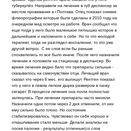
туберкулёз. Направили на лечение в туб диспансер за
местом проживания в г.Полтава. Отец показал снимки
флюорографии которые были сделаны в 2010 году на
очередном мед осмотре на работе. Врач сообщил что
еще тогда у него было маленькое пятнышко которое в
дальнейшем и напомнило о себе. Но то что молодой
терапевт, тогда не разглядел воспаление, то это уже
другой вопрос. С ее слов если бы раньше
спохватились то все было иначе. После чего назначили
лечение и положили на стационар в диспансер. Во
время лечения видно било что препараты сильные -
сказывалось на самочувствии отца. Лечащий врач
сказал что через 6 мес. его выпишут. Рентген показал
что у него в левом легком дырка размером в пачку
сигарет. В процессе лечения она почти полностью
затянулась. При лечении препараты часто меняли.
Назначили одни потом через 2 дня отменили, от них
ему сильно было плохо. Но состояние
стабилизировалось. Чувствовал он себя хорошо и
откашливание стало меньше. Делали анализы на
посев палочки - результаты отличные(со слов