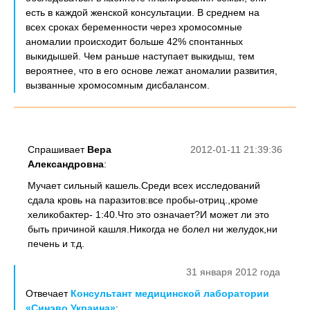
есть в каждой женской консультации. В среднем на
всех сроках беременности через хромосомные
аномалии происходит больше 42% спонтанных
выкидышей. Чем раньше наступает выкидыш, тем
вероятнее, что в его основе лежат аномалии развития,
вызванные хромосомным дисбалансом.
Спрашивает
Вера
2012-01-11 21:39:36
Александровна
:
Мучает сильный кашель.Среди всех исследований
сдала кровь на паразитов:все пробы-отриц.,кроме
хеликобактер- 1:40.Что это означает?И может ли это
быть причиной кашля.Никогда не болел ни желудок,ни
печень и т.д.
31 января 2012 года
Отвечает
Консультант медицинской лаборатории
«Синэво Украина»
: