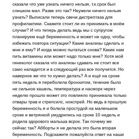
сказали что уже узнать ничего нельзя, т.к.срок был
слишком мал. Разве это так? Неужели ничего нельзя
узнать? Выписали теперь свечи дистрептаза для
профилактики. Скажите стоит ли их принимать в моём
случае? И что теперь делать ведь мы с супругом
планируем ещё беременность и может не одну, чтобы
избежать повтора ситуации? Какие анализы сделать и
мне и ему? И когда можно пытаться снова? Какие нам
пить витамины или может надо только мне? Хотя мой
гинеколог сказала что анализы сдавать не стоит все
само наладится и в следующий раз все получится. Но
наверное же что то нужно делать? А и ещё на сроке
пять недель я переболела бронхитом, течение было
не сильное кашель, температура и насморк через
неделю прошло может это повлияло принимала только
отвары трав и стрепсилс, нокспрей. Но ведь в прошлую
беременность я и болела простудой на маленьком
сроке и ветрянкой умудрились на сроке 10 недель и
родила здорового малыша всрок. Так почему же
сейчас так? Абборты я не делала это была вторая
беременность. Подскажите пожалуйста ответ на наши