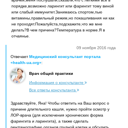
врачей,меня послушали,сказали,что с легкими все в
порядке,возможно ларингит или фарингит тому виной
или слабый иммунитет.Занимаюсь спортом,пью
витамины,правильный режим,но покашливания ни как
не проходят.Пожалуйста,подскажите,что же мне
делать?В чем причина?Температура в норме.Я в
отчаянье.
09 ноября 2016 года
Отвечает
Медицинский консультант портала
«health-ua.org»
:
Врач общей практики
Информация о консультанте
Все ответы консультанта
Здравствуйте, Яна! Чтобы ответить на Ваш вопрос о
причине длительного кашля, нужно пройти осмотр у
ЛОР-врача (для исключения хронических форма
фарингита и ларингита), а также сделать
рентгенографию органов грудной клетки и обсудить