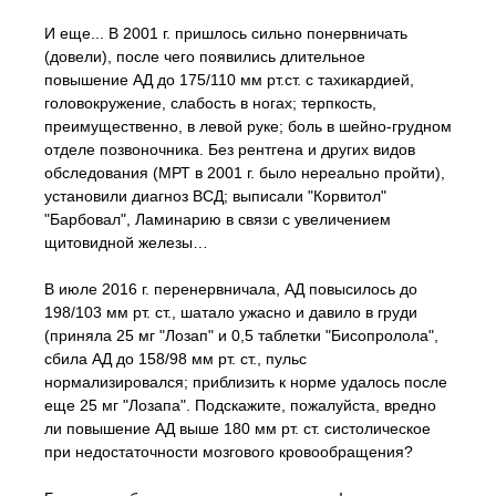
И еще... В 2001 г. пришлось сильно понервничать
(довели), после чего появились длительное
повышение АД до 175/110 мм рт.ст. с тахикардией,
головокружение, слабость в ногах; терпкость,
преимущественно, в левой руке; боль в шейно-грудном
отделе позвоночника. Без рентгена и других видов
обследования (МРТ в 2001 г. было нереально пройти),
установили диагноз ВСД; выписали "Корвитол"
"Барбовал", Ламинарию в связи с увеличением
щитовидной железы…
В июле 2016 г. перенервничала, АД повысилось до
198/103 мм рт. ст., шатало ужасно и давило в груди
(приняла 25 мг "Лозап" и 0,5 таблетки "Бисопролола",
сбила АД до 158/98 мм рт. ст., пульс
нормализировался; приблизить к норме удалось после
еще 25 мг "Лозапа". Подскажите, пожалуйста, вредно
ли повышение АД выше 180 мм рт. ст. систолическое
при недостаточности мозгового кровообращения?