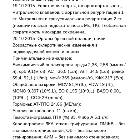
19.10.2015: Уплотнение аорты, створок аортального,
митрального клапанов, с аортальной регургитацией 1
ст. Митральная и трикуспидальная регургитация 2 ст.
(незначительная недостаточность Мк, ТК). Глобальная
сократимость миокарда сохранена.
20.10.2015. Органы брюшной полости, почки:
Возрастные склеротические изменения в
поджелудочной железе и почках.
Примечательно из анализов:
Биохимический анализ крови: тр-ды 2,36, 2,58 (ммоль/
л), срб 9,1(мг/л), АСТ 36,5 (Е/л), АЛТ 34,5 (Е/л), рев/ф
59,4, 52,1 (IU/ml), моч/к 369 (мкмоль/л), КФК 317 (Е/л);
Общий анализ крови: MCV 91,9 (fL), PDW 19 (fL),
MONO 0,397 (10*9.L), EO 0,195 (10*9.L), BASO 0,001
(10*9.L), СОЭ 29 (mm/h);
Гормоны: АТкТПО 24,66 (ME/мл);
Анализ на тропонин: 11 (пг/мл);
Гемостазиограмма ПТК (%) 93, Фибр А 5,1 г/л;
Коронография: ЛКА: ствол- трифуркация, ПМЖВ – без
значимого стенирования; ОВ – без значисого
станирования; АИМ – без значимого стенирования;