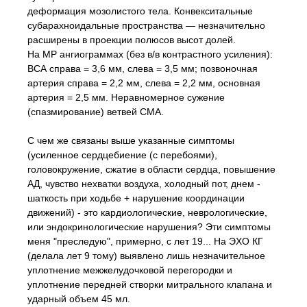
деформация мозолистого тела. Конвекситальные
субарахноидальные пространства — незначительно
расширены в проекции полюсов высот долей.
На МР ангиограммах (без в/в контрастного усиления):
ВСА справа = 3,6 мм, слева = 3,5 мм; позвоночная
артерия справа = 2,2 мм, слева = 2,2 мм, основная
артерия = 2,5 мм. Неравномерное сужение
(спазмирование) ветвей СМА.
С чем же связаны выше указанные симптомы
(усиленное сердцебиение (с перебоями),
головокружение, сжатие в области сердца, повышение
АД, чувство нехватки воздуха, холодный пот, днем -
шаткость при ходьбе + нарушение координации
движений) - это кардиологические, неврологические,
или эндокринологические нарушения? Эти симптомы
меня "преследую", примерно, с лет 19... На ЭХО КГ
(делала лет 9 тому) выявлено лишь незначительное
уплотнение межжелудочковой перегородки и
уплотнение передней створки митрального клапана и
ударный объем 45 мл.