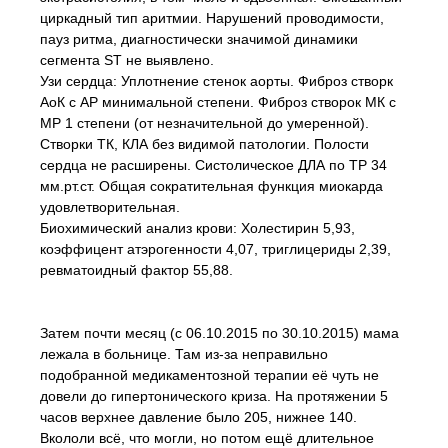
циркадный тип аритмии. Нарушений проводимости,
пауз ритма, диагностически значимой динамики
сегмента ST не выявлено.
Узи сердца: Уплотнение стенок аорты. Фиброз створк
АоК с АР минимальной степени. Фиброз створок МК с
МР 1 степени (от незначительной до умеренной).
Створки ТК, КЛА без видимой патологии. Полости
сердца не расширены. Систолическое ДЛА по ТР 34
мм.рт.ст. Общая сократительная функция миокарда
удовлетворительная.
Биохимический анализ крови: Холестирин 5,93,
коэффицент атэрогенности 4,07, триглицериды 2,39,
ревматоидный фактор 55,88.
Затем почти месяц (с 06.10.2015 по 30.10.2015) мама
лежала в больнице. Там из-за неправильно
подобранной медикаментозной терапии её чуть не
довели до гипертонического криза. На протяжении 5
часов верхнее давление было 205, нижнее 140.
Вкололи всё, что могли, но потом ещё длительное