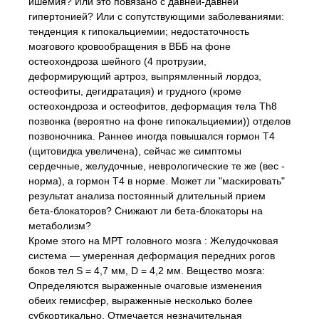
ишемия? Или это повязано с давней-давней
гипертонией? Или с сопутствующими заболеваниями:
тенденция к гипокальциемии; недостаточность
мозгового кровообращения в ВББ на фоне
остеохондроза шейного (4 протрузии,
деформирующий артроз, выпрямленный лордоз,
остеофиты, дегидратация) и грудного (кроме
остеохондроза и остеофитов, деформация тела Th8
позвонка (вероятно на фоне гипокальциемии)) отделов
позвоночника. Раннее иногда повышался гормон Т4
(щитовидка увеличена), сейчас же симптомы
сердечные, желудочные, неврологические те же (вес -
норма), а гормон Т4 в норме. Может ли "маскировать"
результат анализа постоянный длительный прием
бета-блокаторов? Снижают ли бета-блокаторы на
метаболизм?
Кроме этого на МРТ головного мозга : Желудочковая
система — умеренная деформация передних рогов
боков тел S = 4,7 мм, D = 4,2 мм. Вещество мозга:
Определяются выраженные очаговые изменения
обеих гемисфер, выраженные несколько более
субкортикально. Отмечается незначительная