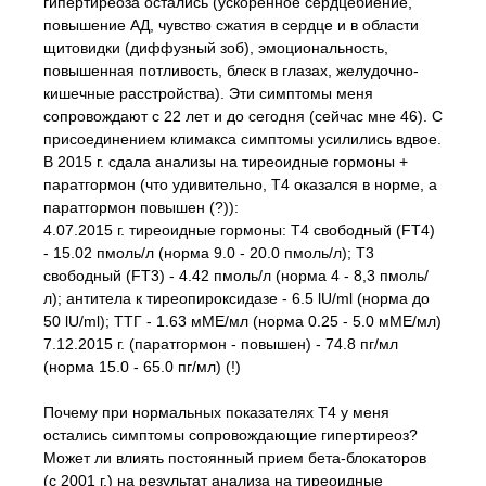
гипертиреоза остались (ускоренное сердцебиение,
повышение АД, чувство сжатия в сердце и в области
щитовидки (диффузный зоб), эмоциональность,
повышенная потливость, блеск в глазах, желудочно-
кишечные расстройства). Эти симптомы меня
сопровождают с 22 лет и до сегодня (сейчас мне 46). С
присоединением климакса симптомы усилились вдвое.
В 2015 г. сдала анализы на тиреоидные гормоны +
паратгормон (что удивительно, Т4 оказался в норме, а
паратгормон повышен (?)):
4.07.2015 г. тиреоидные гормоны: Т4 свободный (FT4)
- 15.02 пмоль/л (норма 9.0 - 20.0 пмоль/л); Т3
свободный (FT3) - 4.42 пмоль/л (норма 4 - 8,3 пмоль/
л); антитела к тиреопироксидазе - 6.5 lU/ml (норма до
50 lU/ml); ТТГ - 1.63 мМЕ/мл (норма 0.25 - 5.0 мМЕ/мл)
7.12.2015 г. (паратгормон - повышен) - 74.8 пг/мл
(норма 15.0 - 65.0 пг/мл) (!)
Почему при нормальных показателях Т4 у меня
остались симптомы сопровождающие гипертиреоз?
Может ли влиять постоянный прием бета-блокаторов
(с 2001 г.) на результат анализа на тиреоидные