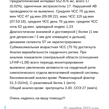
Предэктопический интервал 552-876 мс, всего 17
(0,02%), одиночные экстрасистолы 17. Нарушений AB
проводимости не выявлено. Средняя ЧСС 70 уд.мин,
мин ЧСС 47 уд.мин (05:08:22), макс ЧСС 119 уд.мин
(07:53:18), средняя ЧСС день 76 уд.мин, средняя ЧСС
ночь 62 уд.мин, циркадный индекс 1,23.
Диагностически значимой и достоверной [ более (1 мм
для депрессии / 2 мм для элевации) и дольше]
динамики сегмента ST не зарегистрировано.
Субмаксимальная возрастная ЧСС (75 %) достигнута.
Анализ вариабельности сердечного ритма: При
анализе показателя спектральной области (отношения
LF/HF=1,08) всего периода мониторирования
выявлено увеличение активности на сердечный ритм
симпатического отдела вегетативной нервной системы.
Биохимический анализ крови: Ревматоидный фактор
51,3 (IU/ml), C-реактивный белок 1 (мг/л).
Общий анализ крови: эритроциты 3,40, СОЭ 27 (мм/ч).
Очень надеюсь на вашу помощь!!!
02 декабря 2015 года