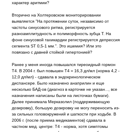
характер аритмии?
Вторично на Холтеровском мониторировании
выявляется "На протяжении суток, независимо от
частоты синусового ритма, регистрируется
разноамплитудность и полиморфность зубца Т. На
фоне синусовой тахикардии регистрируется депрессия
сегмента ST 0,5-1 мм.". Это ишемия? Или это
повязано с давней стойкой гипертонией?
Ранее у меня иногда повышался тиреоидный гормон
Т4. В 2004 г. был повышен Т4 = 16,3 дл/мл (норма 4,2 -
12,0 дл/мл) - сдавала в эндокринологическом
диспансере. Было назначено анаприлин и еще
несколько БАД-ов (диагноз в карточке не указан..., все
назначения написаны были на листочках бумаги).
Далее принимала Мерказолил (поддерживающую
дозировку), большую дозировку не могу переносить из-
за сильных головокружений и шаткости при ходьбе. В
2006 г. (после приема медикаментов) сдавала в
частном мед. центре: Т4 - норма, хотя симптомы