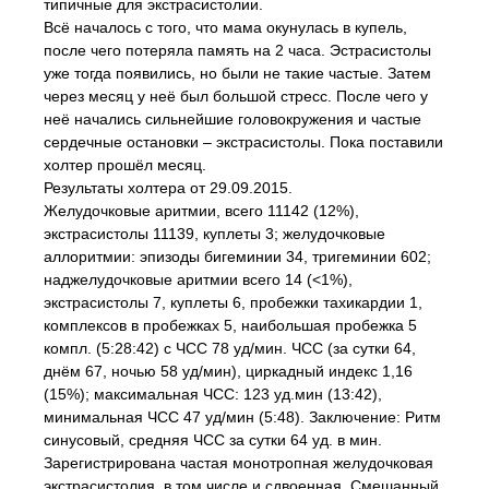
типичные для экстрасистолии.
Всё началось с того, что мама окунулась в купель,
после чего потеряла память на 2 часа. Эстрасистолы
уже тогда появились, но были не такие частые. Затем
через месяц у неё был большой стресс. После чего у
неё начались сильнейшие головокружения и частые
сердечные остановки – экстрасистолы. Пока поставили
холтер прошёл месяц.
Результаты холтера от 29.09.2015.
Желудочковые аритмии, всего 11142 (12%),
экстрасистолы 11139, куплеты 3; желудочковые
аллоритмии: эпизоды бигеминии 34, тригеминии 602;
наджелудочковые аритмии всего 14 (<1%),
экстрасистолы 7, куплеты 6, пробежки тахикардии 1,
комплексов в пробежках 5, наибольшая пробежка 5
компл. (5:28:42) с ЧСС 78 уд/мин. ЧСС (за сутки 64,
днём 67, ночью 58 уд/мин), циркадный индекс 1,16
(15%); максимальная ЧСС: 123 уд.мин (13:42),
минимальная ЧСС 47 уд/мин (5:48). Заключение: Ритм
синусовый, средняя ЧСС за сутки 64 уд. в мин.
Зарегистрирована частая монотропная желудочковая
экстрасистолия, в том числе и сдвоенная. Смешанный