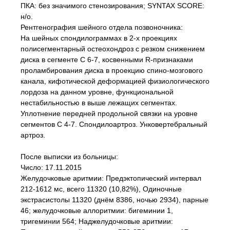
ПКА: без значимого стенозирования; SYNTAX SCORE:
н/о.
Рентгенография шейного отдела позвоночника:
На шейных спондилограммах в 2-х проекциях
полисегментарный остеохондроз с резком снижением
диска в сегменте С 6-7, косвенными R-признаками
проламбирования диска в проекцию спино-мозгового
канала, кифотической деформацией физиологического
лордоза на данном уровне, функциональной
нестабильностью в выше лежащих сегментах.
Уплотнение передней продольной связки на уровне
сегментов С 4-7. Спондилоартроз. Унковертебральный
артроз.
После выписки из больницы:
Число: 17.11.2015
Желудочковые аритмии: Предэктопический интервал
212-1612 мс, всего 11320 (10,82%), Одиночные
экстрасистолы 11320 (днём 8386, ночью 2934), парные
46; желудочковые аллоритмии: бигеминии 1,
тригеминии 564; Наджелудочковые аритмии: