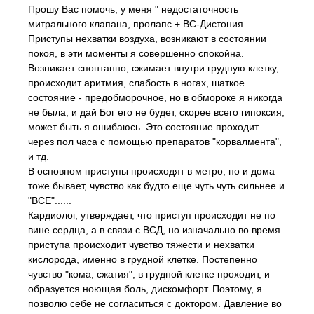
Прошу Вас помочь, у меня " недостаточность
митрального клапана, пролапс + ВС-Дистония.
Приступы нехватки воздуха, возникают в состоянии
покоя, в эти моменты я совершенно спокойна.
Возникает спонтанно, сжимает внутри грудную клетку,
происходит аритмия, слабость в ногах, шаткое
состояние - предобморочное, но в обмороке я никогда
не была, и дай Бог его не будет, скорее всего гипоксия,
может быть я ошибаюсь. Это состояние проходит
через пол часа с помощью препаратов "корвалмента",
и тд.
В основном приступы происходят в метро, но и дома
тоже бывает, чувство как будто еще чуть чуть сильнее и
"ВСЕ"......
Кардиолог, утверждает, что приступ происходит не по
вине сердца, а в связи с ВСД, но изначально во время
приступа происходит чувство тяжести и нехватки
кислорода, именно в грудной клетке. Постепенно
чувство "кома, сжатия", в грудной клетке проходит, и
образуется ноющая боль, дискомфорт. Поэтому, я
позволю себе не согласиться с доктором. Давление во