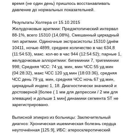
время (не один день) пришлось восстанавливать
давление до нормальных показательней.
Результаты Холтера от 15.10.2015
Желудочковые аритмии: Предэктопический интервал
88-1%, всего 15310 (14,08%), Смешанный циркадный
тип аритмии. Одиночные экстрасистолы 15310 (днём
10411, ночью 4899, среднее количество в час 634,8
(11:54:53), макс. кол-во в час 944 (12:54:52); парные 1,
желудочковые аллоритмии: бигеминии 7, тригеминии
998; Средняя ЧСС: 74 уд. мин, мин ЧСС 55 уд.мин
(04:28:32), макс ЧСС 120 уд.мин (18:03:36), средняя
ЧСС день 79 уд. мин, средняя ЧСС ночь 67 уд.мин,
циркадный индекс 1, 18. Диагностически значимой и
достоверной [более ( 1 мм для депрессии / 2 мм для
элевации) и дольше 1 мин] динамики сегмента ST не
зарегистрировано.
Выписной эпикриз из больницы: Заключительный
диагноз: Хроническая ишемическая болезнь сердца
неуточнённая [125.9], ИБС: атеросклеротический