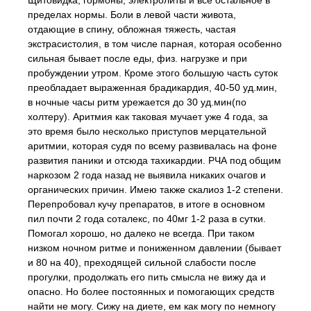
Щитовидка, гормоны, электролиты и всё остальное в
пределах нормы. Боли в левой части живота,
отдающие в спину, обложная тяжесть, частая
экстрасистолия, в том числе парная, которая особенно
сильная бывает после еды, физ. нагрузке и при
пробуждении утром. Кроме этого большую часть суток
преобладает выраженная брадикардия, 40-50 уд.мин,
в ночные часы ритм урежается до 30 уд.мин(по
холтеру). Аритмия как таковая мучает уже 4 года, за
это время было несколько приступов мерцательной
аритмии, которая судя по всему развивалась на фоне
развития паники и отсюда тахикардии. РЧА под общим
наркозом 2 года назад не выявила никаких очагов и
органических причин. Имею также скалиоз 1-2 степени.
Перепробовал кучу препаратов, в итоге в основном
пил почти 2 года соталекс, по 40мг 1-2 раза в сутки.
Помогал хорошо, но далеко не всегда. При таком
низком ночном ритме и пониженном давлении (бывает
и 80 на 40), преходящей сильной слабости после
прогулки, продолжать его пить смысла не вижу да и
опасно. Но более постоянных и помогающих средств
найти не могу. Сижу на диете, ем как могу по немногу