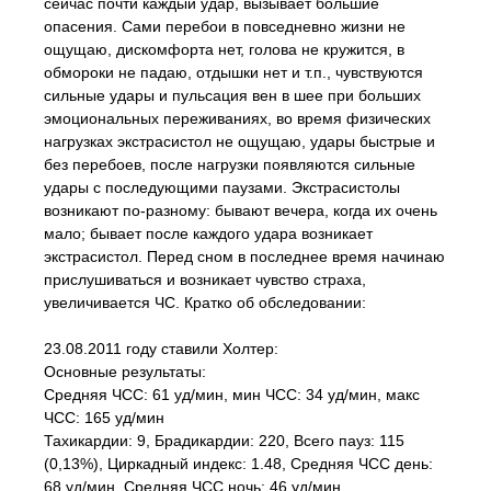
сейчас почти каждый удар, вызывает большие
опасения. Сами перебои в повседневно жизни не
ощущаю, дискомфорта нет, голова не кружится, в
обмороки не падаю, отдышки нет и т.п., чувствуются
сильные удары и пульсация вен в шее при больших
эмоциональных переживаниях, во время физических
нагрузках экстрасистол не ощущаю, удары быстрые и
без перебоев, после нагрузки появляются сильные
удары с последующими паузами. Экстрасистолы
возникают по-разному: бывают вечера, когда их очень
мало; бывает после каждого удара возникает
экстрасистол. Перед сном в последнее время начинаю
прислушиваться и возникает чувство страха,
увеличивается ЧС. Кратко об обследовании:
23.08.2011 году ставили Холтер:
Основные результаты:
Средняя ЧСС: 61 уд/мин, мин ЧСС: 34 уд/мин, макс
ЧСС: 165 уд/мин
Тахикардии: 9, Брадикардии: 220, Всего пауз: 115
(0,13%), Циркадный индекс: 1.48, Средняя ЧСС день:
68 уд/мин, Средняя ЧСС ночь: 46 уд/мин