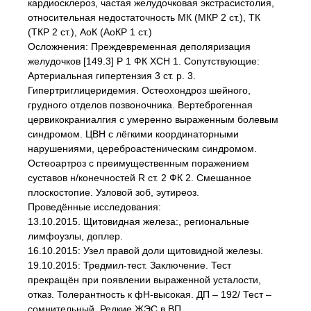
кардиосклероз, частая желудочковая экстрасистолия,
относительная недостаточность МК (МКР 2 ст.), ТК
(ТКР 2 ст.), АоК (АоКР 1 ст.)
Осложнения: Преждевременная деполяризация
желудочков [149.3] Р 1 ФК XCH 1. Сопутствующие:
Артериальная гипертензия 3 ст. р. 3.
Гипертриглицеридемия. Остеохондроз шейного,
грудного отделов позвоночника. Вертеброгенная
цервикокраниалгия с умеренно выраженным болевым
синдромом. ЦВН с лёгкими координаторными
нарушениями, цереброастеническим синдромом.
Остеоартроз с преимущественным поражением
суставов н/конечностей R ст. 2 ФК 2. Смешанное
плоскостопие. Узловой зоб, эутиреоз.
Проведённые исследования:
13.10.2015. Щитовидная железа:, региональные
лимфоузлы, доплер.
16.10.2015: Узел правой доли щитовидной железы.
19.10.2015: Тредмил-тест. Заключение. Тест
прекращён при появлении выраженной усталости,
отказ. Толерантность к фН-высокая. ДП – 192/ Тест –
сомнительный. Редкие ЖЭС в ВП.