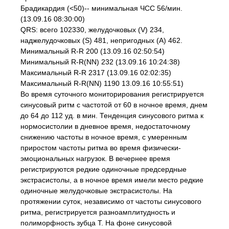
Брадикардия (<50)-- минимальная ЧСС 56/мин.
(13.09.16 08:30:00)
QRS: всего 102330, желудочковых (V) 234,
наджелудочковых (S) 481, непригодных (A) 462.
Минимальный R-R 200 (13.09.16 02:50:54)
Минимальный R-R(NN) 232 (13.09.16 10:24:38)
Максимальный R-R 2317 (13.09.16 02:02:35)
Максимальный R-R(NN) 1190 13.09.16 10:55:51)
Во время суточного мониторирования регистрируется
синусовый ритм с частотой от 60 в ночное время, днем
до 64 до 112 уд. в мин. Тенденция синусового ритма к
нормосистолии в дневное время, недостаточному
снижению частоты в ночное время, с умеренным
приростом частоты ритма во время физически-
эмоциональных нагрузок. В вечернее время
регистрируются редкие одиночные предсердные
экстрасистолы, а в ночное время имели место редкие
одиночные желудочковые экстрасистолы. На
протяжении суток, независимо от частоты синусового
ритма, регистрируется разноамплитудность и
полиморфность зубца Т. На фоне синусовой