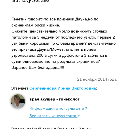
ЧСС 146,ритмичное.
Генетик говорит,что все признаки Дауна,но по
скринингам риски низкие.
Скажите, действительно могло возникнуть столько
патологий за 3 недели от последнего узи,т.к. первые 2
узи были хорошими по словам врачей? действительно
это признаки Дауна?Может ли влиять приём
утрожестана 200 в сутки и дуфастона 3 таблетки в
сутки одновременно на результат скринингов?
Заранее Вам благодарна!!!!
21 ноября 2014 года
Отвечает
Серпенинова Ирина Викторовна
:
врач акушер - гинеколог
Информация о консультанте
Все ответы консультанта