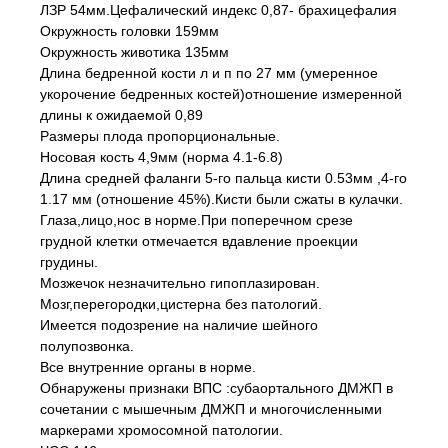
ЛЗР 54мм.Цефалический индекс 0,87- брахицефалия
Окружность головки 159мм
Окружность животика 135мм
Длина бедренной кости л и п по 27 мм (умеренное
укорочение бедренных костей)отношение измеренной
длины к ожидаемой 0,89
Размеры плода пропорциональные.
Носовая кость 4,9мм (норма 4.1-6.8)
Длина средней фаланги 5-го пальца кисти 0.53мм ,4-го
1.17 мм (отношение 45%).Кисти были сжаты в кулачки.
Глаза,лицо,нос в норме.При поперечном срезе
грудной клетки отмечается вдавление проекции
грудины.
Мозжечок незначительно гипоплазирован.
Мозг,перегородки,цистерна без патологий.
Имеется подозрение на наличие шейного
полупозвонка.
Все внутренние органы в норме.
Обнаружены признаки ВПС :субаортального ДМЖП в
сочетании с мышечным ДМЖП и многочисленными
маркерами хромосомной патологии.