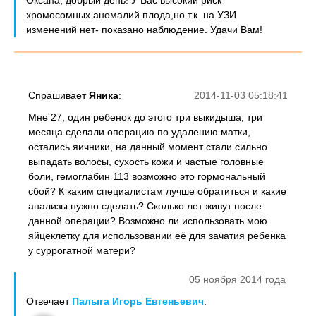
Оксана, добрый день! У Вас высокий риск
хромосомных аномалий плода,но т.к. на УЗИ
изменений нет- показано наблюдение. Удачи Вам!
Спрашивает
Яника
:
2014-11-03 05:18:41
Мне 27, один ребенок до этого три выкидыша, три
месяца сделали операцию по удалению матки,
остались яичники, на данный момент стали сильно
выпадать волосы, сухость кожи и частые головные
боли, гемоглабин 113 возможно это гормональный
сбой? К каким специалистам лучше обратиться и какие
анализы нужно сделать? Сколько лет живут после
данной операции? Возможно ли использовать мою
яйцеклетку для использовании её для зачатия ребенка
у суррогатной матери?
05 ноября 2014 года
Отвечает
Палыга Игорь Евгеньевич
: