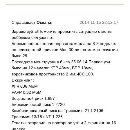
Спрашивает
Оксана
:
2014-11-15 22:12:17
Здравствуйте!Помогите прояснить ситуацию с моим
ребёнком,сил уже нет.
Беременность вторая,первая замерла на 8-9 неделях
по неизвестной причине.Мне 30 лет,на момент зачатия
было 29.
Последняя менструация была 25.06.14.Первое узи
было на 12 неделе: КТР 48мм, БПР 18мм,
воротниковое пространство 2 мм,ЧСС 160.
1 скрининг :
ХГЧ 036 МоМ
РАРР 0,32 МоМ
Возрастной риск 1:657
Биохимический риск 1:2720
Комбинированный риск на Трисомию 21 1:2106
Трисомия 13/18+ NT 1:226
Генетик отправил на повторное узи и 2 скрининг на 16
неделе.