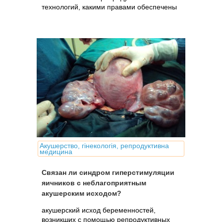
технологий, какими правами обеспечены
родители, доноры и суррогатные матери.
Акушерство, гінекологія, репродуктивна
медицина
Связан ли синдром гиперстимуляции
яичников с неблагоприятным
акушерским исходом?
акушерский исход беременностей,
возникших с помощью репродуктивных