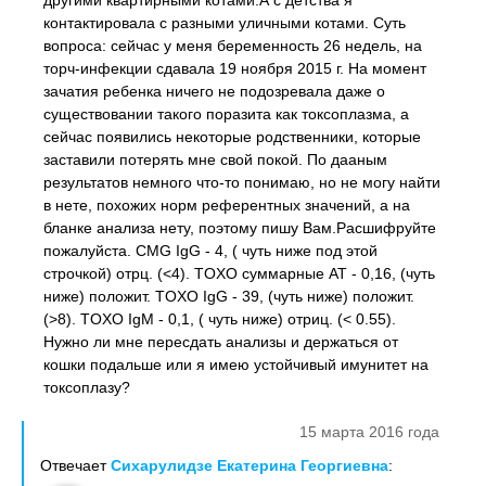
другими квартирными котами.А с детства я
контактировала с разными уличными котами. Суть
вопроса: сейчас у меня беременность 26 недель, на
торч-инфекции сдавала 19 ноября 2015 г. На момент
зачатия ребенка ничего не подозревала даже о
существовании такого поразита как токсоплазма, а
сейчас появились некоторые родственники, которые
заставили потерять мне свой покой. По дааным
результатов немного что-то понимаю, но не могу найти
в нете, похожих норм референтных значений, а на
бланке анализа нету, поэтому пишу Вам.Расшифруйте
пожалуйста. CMG IgG - 4, ( чуть ниже под этой
строчкой) отрц. (<4). TOXO суммарные АТ - 0,16, (чуть
ниже) положит. TOXO IgG - 39, (чуть ниже) положит.
(>8). TOXO IgM - 0,1, ( чуть ниже) отриц. (< 0.55).
Нужно ли мне пересдать анализы и держаться от
кошки подальше или я имею устойчивый имунитет на
токсоплазу?
15 марта 2016 года
Отвечает
Сихарулидзе Екатерина Георгиевна
: