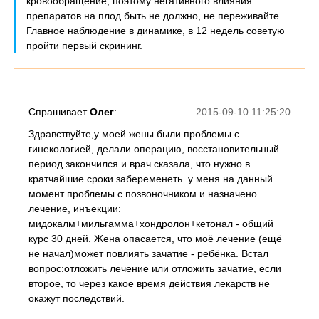
кровообращение, поэтому негативного влияния
препаратов на плод быть не должно, не переживайте.
Главное наблюдение в динамике, в 12 недель советую
пройти первый скрининг.
Спрашивает
Олег
:
2015-09-10 11:25:20
Здравствуйте,у моей жены были проблемы с
гинекологией, делали операцию, восстановительный
период закончился и врач сказала, что нужно в
кратчайшие сроки забеременеть. у меня на данный
момент проблемы с позвоночником и назначено
лечение, инъекции:
мидокалм+мильгамма+хондролон+кетонал - общий
курс 30 дней. Жена опасается, что моё лечение (ещё
не начал)может повлиять зачатие - ребёнка. Встал
вопрос:отложить лечение или отложить зачатие, если
второе, то через какое время действия лекарств не
окажут последствий.