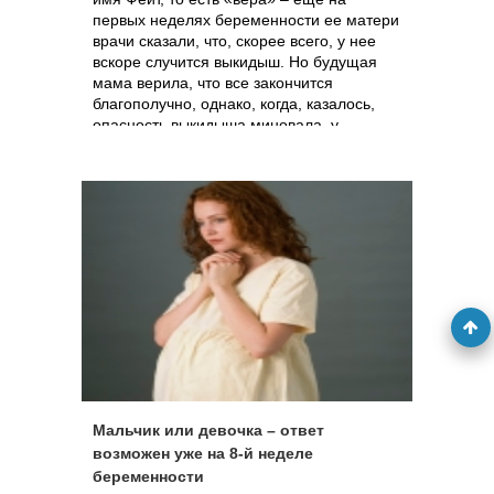
первых неделях беременности ее матери
врачи сказали, что, скорее всего, у нее
вскоре случится выкидыш. Но будущая
мама верила, что все закончится
благополучно, однако, когда, казалось,
опасность выкидыша миновала, у
женщины начались схватки, и несмотря
на все усилия медиков, ребенок появился
на свет на целых 13 недель раньше
срока. Девочка весила всего 850 граммов,
и акушеры предупредили мать о том, что
ребенок вряд ли выживет. И снова мать
верила в лучшее, и усилия врачей
оказались не напрасными – мать и
окрепший бодрый ребенок вернутся
домой к Рождеству: именно в тот день,
когда малышка, родись она доношенной,
и должна была появиться на свет.
Мальчик или девочка – ответ
возможен уже на 8-й неделе
беременности