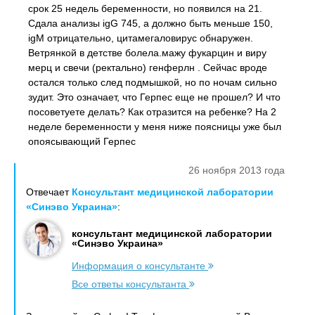
срок 25 недель беременности, но появился на 21.
Сдала анализы igG 745, а должно быть меньше 150,
igM отрицательно, цитамегаловирус обнаружен.
Ветрянкой в детстве болела.мажу фукарцин и виру
мерц и свечи (ректально) генферлн . Сейчас вроде
остался только след подмышкой, но по ночам сильно
зудит. Это означает, что Герпес еще не прошел? И что
посоветуете делать? Как отразится на ребенке? На 2
неделе беременности у меня ниже поясницы уже был
опоясывающий Герпес
26 ноября 2013 года
Отвечает
Консультант медицинской лаборатории
«Синэво Украина»
:
консультант медицинской лаборатории
«Синэво Украина»
Информация о консультанте
Все ответы консультанта