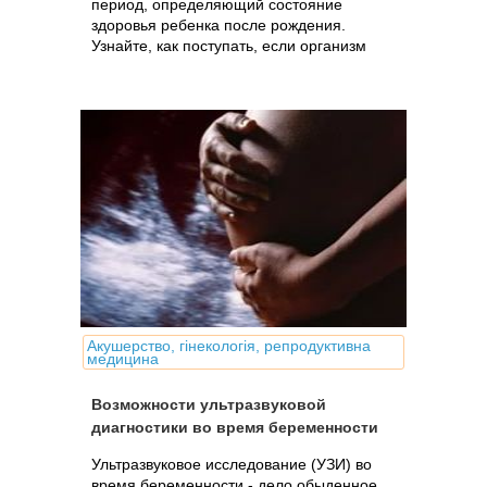
период, определяющий состояние
здоровья ребенка после рождения.
Узнайте, как поступать, если организм
беременной или планирующей
беременность женщины подвергся
влиянию негативных факторов:
лекарства, рентген и др.
Акушерство, гінекологія, репродуктивна
медицина
Возможности ультразвуковой
диагностики во время беременности
Ультразвуковое исследование (УЗИ) во
время беременности - дело обыденное.