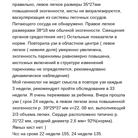
правильно, левое легкое размеры 35*27мм
повышенной эхогенности, кисты не визуализируются,
васкуляризация из системы легочных сосудов.
Питающего сосуда не обнаружено. Правое легкое
размерами 38*18 мм обычной эхогенности. Смещения
органов средостения нет.) Остальные показатели в
норме. Повторила узи в областном центре ( левое
легкое ( нижняя доля) умеренно увеличена,
эхогенность паренхимы равномерно повышена,
кистозных включений в структуре изменений
паренхимы не определяется, рекомендовано
динамическое наблюдение)
Мой гинеколог не видит смысла в повторе узи каждые
3 недели, рекомендует пройти обследование в 33
недели. Я очень переживаю за ребенка. Вчера прошла
узи ( срок 24 недель, в левом легком зона повышенной
эхогенности р. 39*29*37 мм v=22, 08 мл, выполняющий
2/3 объема легких. Сердце расположено типично р.
31*22 мм, средний диаметр 2,6 мм= 92%(норма).
Явных кист нет. )
Чсс на сроке 22 недели 155, 24 недели 135.