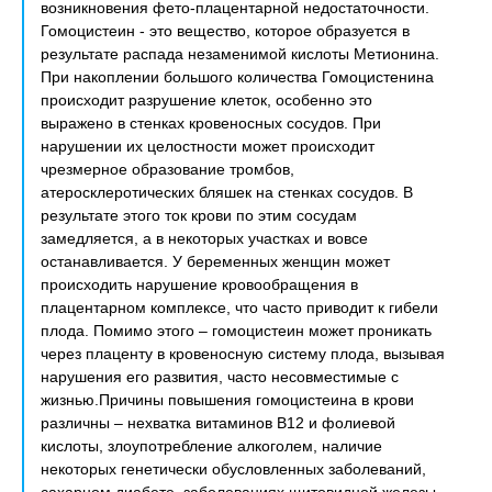
возникновения фето-плацентарной недостаточности.
Гомоцистеин - это вещество, которое образуется в
результате распада незаменимой кислоты Метионина.
При накоплении большого количества Гомоцистенина
происходит разрушение клеток, особенно это
выражено в стенках кровеносных сосудов. При
нарушении их целостности может происходит
чрезмерное образование тромбов,
атеросклеротических бляшек на стенках сосудов. В
результате этого ток крови по этим сосудам
замедляется, а в некоторых участках и вовсе
останавливается. У беременных женщин может
происходить нарушение кровообращения в
плацентарном комплексе, что часто приводит к гибели
плода. Помимо этого – гомоцистеин может проникать
через плаценту в кровеносную систему плода, вызывая
нарушения его развития, часто несовместимые с
жизнью.Причины повышения гомоцистеина в крови
различны – нехватка витаминов В12 и фолиевой
кислоты, злоупотребление алкоголем, наличие
некоторых генетически обусловленных заболеваний,