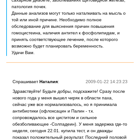
сахарном диабете, заболеваниях щитовидной железы,
патология почек.
Данные анализов могут только наталкивать на мысль о
той или иной причине. Необходимо полное
обследование для выяснения причин повышения
гомоцистеина, наличия антител к фосфолипидам, и
принять соответствующее лечение, после которого
возможно будет планировать беременность.
Удачи Вам.
Спрашивает
Наталия
:
2009-01-22 14:23:23
Здравствуйте! Будьте добры, подскажите! Сразу после
нового года у меня вышел чиряк в области паха,
сейчас уже все нормализовалось, но я принимала
антибиотики (офлоксацин и Палин - т.к.
сопровождалось все циститом и сильное
обезболивающее -Солпадеин). У меня задержка где-то
неделя, сегодня 22.01. купила тест, и он дважды
показал положительный результат. Последний половой