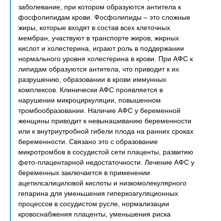
заболевание, при котором образуются антитела к
фосфолипидам крови. Фосфолипиды – это сложные
жиры, которые входят в состав всех клеточных
мембран, участвуют в транспорте жиров, жирных
кислот и холестерина, играют роль в поддержании
нормального уровня холестерина в крови. При АФС к
липидам образуются антитела, что приводит к их
разрушению, образовании в крови иммунных
комплексов. Клинически АФС проявляется в
нарушении микроциркуляции, повышенном
тромбообразовании. Наличие АФС у беременной
женщины приводит к невынашиванию беременности
или к внутриутробной гибели плода на ранних сроках
беременности. Связано это с образование
микротромбов в сосудистой сети плаценты, развитию
фето-плацентарной недостаточности. Лечение АФС у
беременных заключается в применении
ацетилсалициловой кислоты и низкомолекулярного
гепарина для уменьшения гиперкоагуляционных
процессов в сосудистом русле, нормализации
кровоснабжения плаценты, уменьшения риска