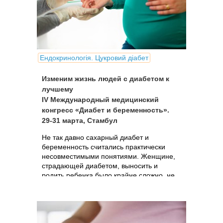
Ендокринологія. Цукровий діабет
Изменим жизнь людей с диабетом к
лучшему
IV Международный медицинский
конгресс «Диабет и беременность».
29-31 марта, Стамбул
Не так давно сахарный диабет и
беременность считались практически
несовместимыми понятиями. Женщине,
страдающей диабетом, выносить и
родить ребенка было крайне сложно, не
говоря уж о том, что малыш от такой
беременности редко рождался здоровым.