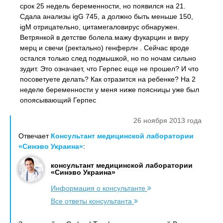
срок 25 недель беременности, но появился на 21.
Сдала анализы igG 745, а должно быть меньше 150,
igM отрицательно, цитамегаловирус обнаружен.
Ветрянкой в детстве болела.мажу фукарцин и виру
мерц и свечи (ректально) генферлн . Сейчас вроде
остался только след подмышкой, но по ночам сильно
зудит. Это означает, что Герпес еще не прошел? И что
посоветуете делать? Как отразится на ребенке? На 2
неделе беременности у меня ниже поясницы уже был
опоясывающий Герпес
26 ноября 2013 года
Отвечает
Консультант медицинской лаборатории
«Синэво Украина»
:
консультант медицинской лаборатории
«Синэво Украина»
Информация о консультанте
Все ответы консультанта