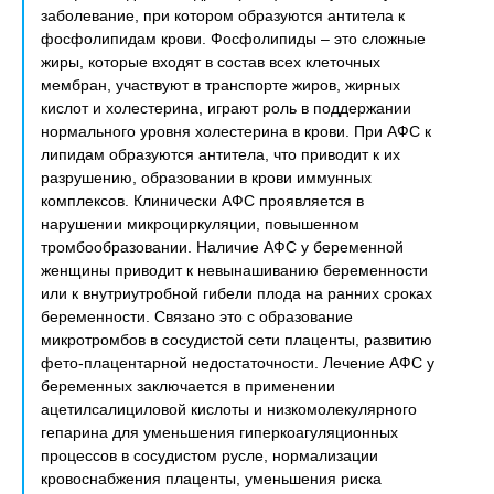
заболевание, при котором образуются антитела к
фосфолипидам крови. Фосфолипиды – это сложные
жиры, которые входят в состав всех клеточных
мембран, участвуют в транспорте жиров, жирных
кислот и холестерина, играют роль в поддержании
нормального уровня холестерина в крови. При АФС к
липидам образуются антитела, что приводит к их
разрушению, образовании в крови иммунных
комплексов. Клинически АФС проявляется в
нарушении микроциркуляции, повышенном
тромбообразовании. Наличие АФС у беременной
женщины приводит к невынашиванию беременности
или к внутриутробной гибели плода на ранних сроках
беременности. Связано это с образование
микротромбов в сосудистой сети плаценты, развитию
фето-плацентарной недостаточности. Лечение АФС у
беременных заключается в применении
ацетилсалициловой кислоты и низкомолекулярного
гепарина для уменьшения гиперкоагуляционных
процессов в сосудистом русле, нормализации
кровоснабжения плаценты, уменьшения риска