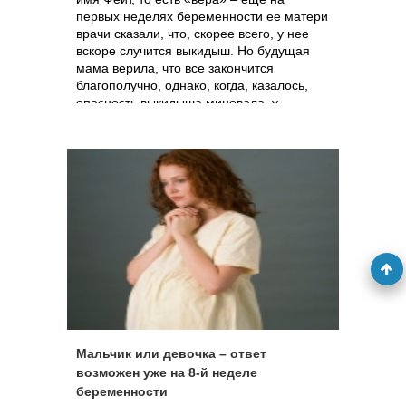
первых неделях беременности ее матери
врачи сказали, что, скорее всего, у нее
вскоре случится выкидыш. Но будущая
мама верила, что все закончится
благополучно, однако, когда, казалось,
опасность выкидыша миновала, у
женщины начались схватки, и несмотря
на все усилия медиков, ребенок появился
на свет на целых 13 недель раньше
срока. Девочка весила всего 850 граммов,
и акушеры предупредили мать о том, что
ребенок вряд ли выживет. И снова мать
верила в лучшее, и усилия врачей
оказались не напрасными – мать и
окрепший бодрый ребенок вернутся
домой к Рождеству: именно в тот день,
когда малышка, родись она доношенной,
и должна была появиться на свет.
Мальчик или девочка – ответ
возможен уже на 8-й неделе
беременности