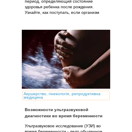
период, определяющий состояние
здоровья ребенка после рождения.
Узнайте, как поступать, если организм
беременной или планирующей
беременность женщины подвергся
влиянию негативных факторов:
лекарства, рентген и др.
Акушерство, гінекологія, репродуктивна
медицина
Возможности ультразвуковой
диагностики во время беременности
Ультразвуковое исследование (УЗИ) во
время беременности - дело обыденное.