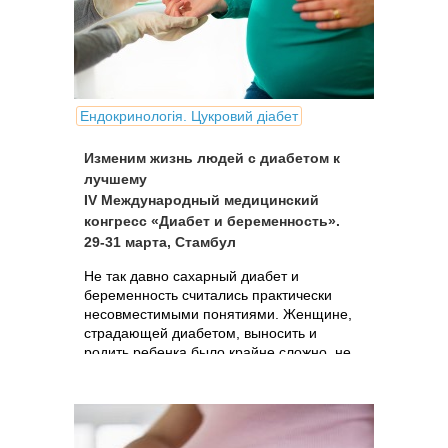
Ендокринологія. Цукровий діабет
Изменим жизнь людей с диабетом к
лучшему
IV Международный медицинский
конгресс «Диабет и беременность».
29-31 марта, Стамбул
Не так давно сахарный диабет и
беременность считались практически
несовместимыми понятиями. Женщине,
страдающей диабетом, выносить и
родить ребенка было крайне сложно, не
говоря уж о том, что малыш от такой
беременности редко рождался здоровым.