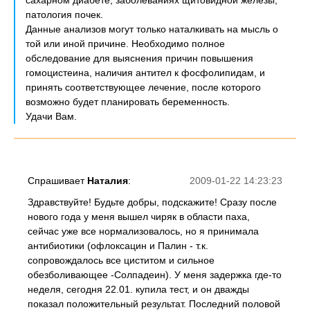
сахарном диабете, заболеваниях щитовидной железы,
патология почек.
Данные анализов могут только наталкивать на мысль о
той или иной причине. Необходимо полное
обследование для выяснения причин повышения
гомоцистеина, наличия антител к фосфолипидам, и
принять соответствующее лечение, после которого
возможно будет планировать беременность.
Удачи Вам.
Спрашивает
Наталия
:
2009-01-22 14:23:23
Здравствуйте! Будьте добры, подскажите! Сразу после
нового года у меня вышел чиряк в области паха,
сейчас уже все нормализовалось, но я принимала
антибиотики (офлоксацин и Палин - т.к.
сопровождалось все циститом и сильное
обезболивающее -Солпадеин). У меня задержка где-то
неделя, сегодня 22.01. купила тест, и он дважды
показал положительный результат. Последний половой