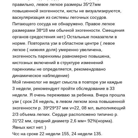
правильно, левое легкое размеры 35*27мм
повышенной эхогенности, кисты не визуализируются,
васкуляризация из системы легочных сосудов.
Питающего сосуда не обнаружено. Правое легкое
размерами 38*18 мм обычной эхогенности. Смещения
органов средостения нет.) Остальные показатели в
норме. Повторила узи в областном центре ( левое
легкое ( нижняя доля) умеренно увеличена,
эхогенность паренхимы равномерно повышена,
кистозных включений в структуре изменений
паренхимы не определяется, рекомендовано
динамическое наблюдение)
Мой гинеколог не видит смысла в повторе узи каждые
3 недели, рекомендует пройти обследование в 33
недели. Я очень переживаю за ребенка. Вчера прошла
узи ( срок 24 недель, в левом легком зона повышенной
эхогенности р. 39*29*37 мм v=22, 08 мл, выполняющий
2/3 объема легких. Сердце расположено типично р.
31*22 мм, средний диаметр 2,6 мм= 92%(норма).
Явных кист нет. )
Чсс на сроке 22 недели 155, 24 недели 135.