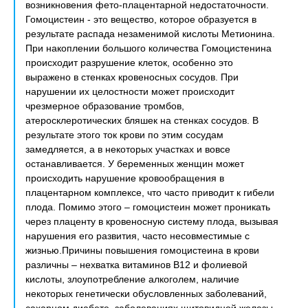
возникновения фето-плацентарной недостаточности.
Гомоцистеин - это вещество, которое образуется в
результате распада незаменимой кислоты Метионина.
При накоплении большого количества Гомоцистенина
происходит разрушение клеток, особенно это
выражено в стенках кровеносных сосудов. При
нарушении их целостности может происходит
чрезмерное образование тромбов,
атеросклеротических бляшек на стенках сосудов. В
результате этого ток крови по этим сосудам
замедляется, а в некоторых участках и вовсе
останавливается. У беременных женщин может
происходить нарушение кровообращения в
плацентарном комплексе, что часто приводит к гибели
плода. Помимо этого – гомоцистеин может проникать
через плаценту в кровеносную систему плода, вызывая
нарушения его развития, часто несовместимые с
жизнью.Причины повышения гомоцистеина в крови
различны – нехватка витаминов В12 и фолиевой
кислоты, злоупотребление алкоголем, наличие
некоторых генетически обусловленных заболеваний,