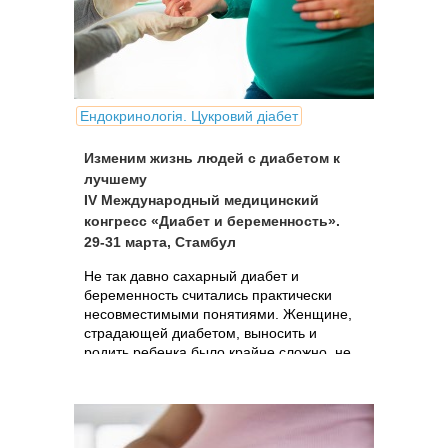
Ендокринологія. Цукровий діабет
Изменим жизнь людей с диабетом к
лучшему
IV Международный медицинский
конгресс «Диабет и беременность».
29-31 марта, Стамбул
Не так давно сахарный диабет и
беременность считались практически
несовместимыми понятиями. Женщине,
страдающей диабетом, выносить и
родить ребенка было крайне сложно, не
говоря уж о том, что малыш от такой
беременности редко рождался здоровым.