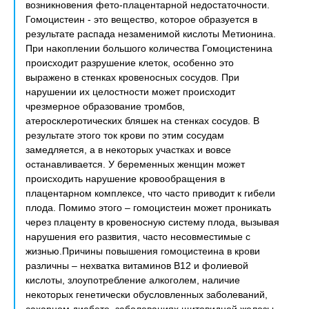
возникновения фето-плацентарной недостаточности.
Гомоцистеин - это вещество, которое образуется в
результате распада незаменимой кислоты Метионина.
При накоплении большого количества Гомоцистенина
происходит разрушение клеток, особенно это
выражено в стенках кровеносных сосудов. При
нарушении их целостности может происходит
чрезмерное образование тромбов,
атеросклеротических бляшек на стенках сосудов. В
результате этого ток крови по этим сосудам
замедляется, а в некоторых участках и вовсе
останавливается. У беременных женщин может
происходить нарушение кровообращения в
плацентарном комплексе, что часто приводит к гибели
плода. Помимо этого – гомоцистеин может проникать
через плаценту в кровеносную систему плода, вызывая
нарушения его развития, часто несовместимые с
жизнью.Причины повышения гомоцистеина в крови
различны – нехватка витаминов В12 и фолиевой
кислоты, злоупотребление алкоголем, наличие
некоторых генетически обусловленных заболеваний,