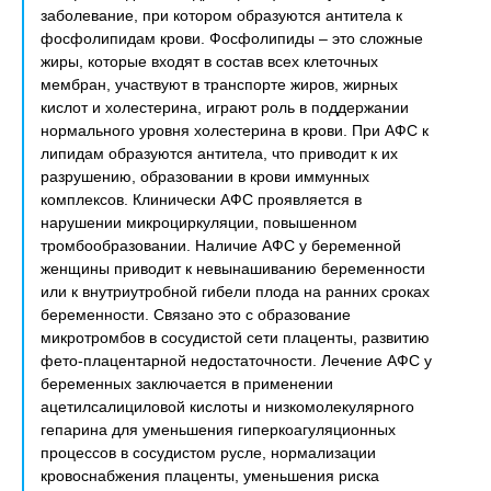
заболевание, при котором образуются антитела к
фосфолипидам крови. Фосфолипиды – это сложные
жиры, которые входят в состав всех клеточных
мембран, участвуют в транспорте жиров, жирных
кислот и холестерина, играют роль в поддержании
нормального уровня холестерина в крови. При АФС к
липидам образуются антитела, что приводит к их
разрушению, образовании в крови иммунных
комплексов. Клинически АФС проявляется в
нарушении микроциркуляции, повышенном
тромбообразовании. Наличие АФС у беременной
женщины приводит к невынашиванию беременности
или к внутриутробной гибели плода на ранних сроках
беременности. Связано это с образование
микротромбов в сосудистой сети плаценты, развитию
фето-плацентарной недостаточности. Лечение АФС у
беременных заключается в применении
ацетилсалициловой кислоты и низкомолекулярного
гепарина для уменьшения гиперкоагуляционных
процессов в сосудистом русле, нормализации
кровоснабжения плаценты, уменьшения риска