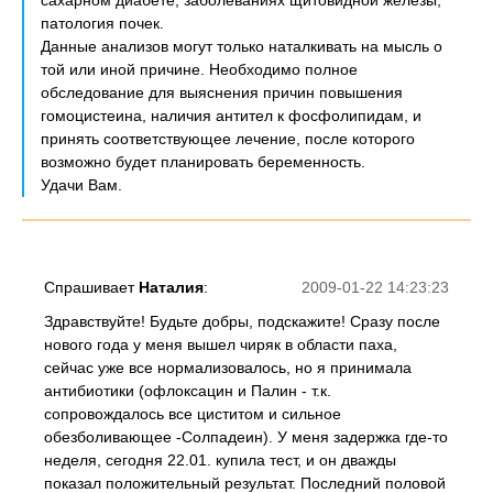
сахарном диабете, заболеваниях щитовидной железы,
патология почек.
Данные анализов могут только наталкивать на мысль о
той или иной причине. Необходимо полное
обследование для выяснения причин повышения
гомоцистеина, наличия антител к фосфолипидам, и
принять соответствующее лечение, после которого
возможно будет планировать беременность.
Удачи Вам.
Спрашивает
Наталия
:
2009-01-22 14:23:23
Здравствуйте! Будьте добры, подскажите! Сразу после
нового года у меня вышел чиряк в области паха,
сейчас уже все нормализовалось, но я принимала
антибиотики (офлоксацин и Палин - т.к.
сопровождалось все циститом и сильное
обезболивающее -Солпадеин). У меня задержка где-то
неделя, сегодня 22.01. купила тест, и он дважды
показал положительный результат. Последний половой