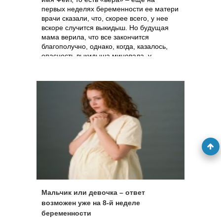
первых неделях беременности ее матери
врачи сказали, что, скорее всего, у нее
вскоре случится выкидыш. Но будущая
мама верила, что все закончится
благополучно, однако, когда, казалось,
опасность выкидыша миновала, у
женщины начались схватки, и несмотря
на все усилия медиков, ребенок появился
на свет на целых 13 недель раньше
срока. Девочка весила всего 850 граммов,
и акушеры предупредили мать о том, что
ребенок вряд ли выживет. И снова мать
верила в лучшее, и усилия врачей
оказались не напрасными – мать и
окрепший бодрый ребенок вернутся
домой к Рождеству: именно в тот день,
когда малышка, родись она доношенной,
и должна была появиться на свет.
Мальчик или девочка – ответ
возможен уже на 8-й неделе
беременности