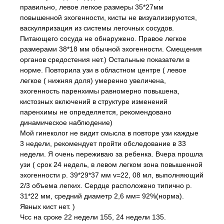
правильно, левое легкое размеры 35*27мм
повышенной эхогенности, кисты не визуализируются,
васкуляризация из системы легочных сосудов.
Питающего сосуда не обнаружено. Правое легкое
размерами 38*18 мм обычной эхогенности. Смещения
органов средостения нет.) Остальные показатели в
норме. Повторила узи в областном центре ( левое
легкое ( нижняя доля) умеренно увеличена,
эхогенность паренхимы равномерно повышена,
кистозных включений в структуре изменений
паренхимы не определяется, рекомендовано
динамическое наблюдение)
Мой гинеколог не видит смысла в повторе узи каждые
3 недели, рекомендует пройти обследование в 33
недели. Я очень переживаю за ребенка. Вчера прошла
узи ( срок 24 недель, в левом легком зона повышенной
эхогенности р. 39*29*37 мм v=22, 08 мл, выполняющий
2/3 объема легких. Сердце расположено типично р.
31*22 мм, средний диаметр 2,6 мм= 92%(норма).
Явных кист нет. )
Чсс на сроке 22 недели 155, 24 недели 135.