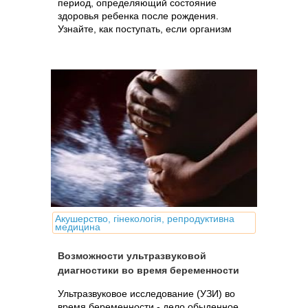
период, определяющий состояние
здоровья ребенка после рождения.
Узнайте, как поступать, если организм
беременной или планирующей
беременность женщины подвергся
влиянию негативных факторов:
лекарства, рентген и др.
Акушерство, гінекологія, репродуктивна
медицина
Возможности ультразвуковой
диагностики во время беременности
Ультразвуковое исследование (УЗИ) во
время беременности - дело обыденное.