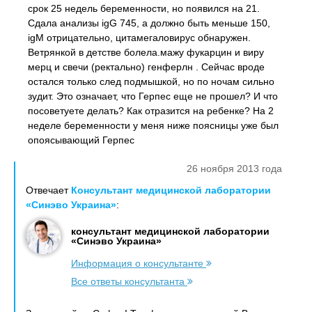
срок 25 недель беременности, но появился на 21.
Сдала анализы igG 745, а должно быть меньше 150,
igM отрицательно, цитамегаловирус обнаружен.
Ветрянкой в детстве болела.мажу фукарцин и виру
мерц и свечи (ректально) генферлн . Сейчас вроде
остался только след подмышкой, но по ночам сильно
зудит. Это означает, что Герпес еще не прошел? И что
посоветуете делать? Как отразится на ребенке? На 2
неделе беременности у меня ниже поясницы уже был
опоясывающий Герпес
26 ноября 2013 года
Отвечает
Консультант медицинской лаборатории
«Синэво Украина»
:
консультант медицинской лаборатории
«Синэво Украина»
Информация о консультанте
Все ответы консультанта