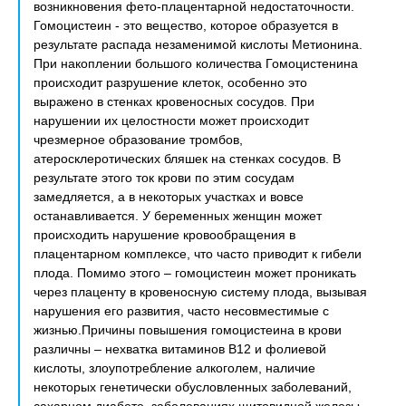
возникновения фето-плацентарной недостаточности.
Гомоцистеин - это вещество, которое образуется в
результате распада незаменимой кислоты Метионина.
При накоплении большого количества Гомоцистенина
происходит разрушение клеток, особенно это
выражено в стенках кровеносных сосудов. При
нарушении их целостности может происходит
чрезмерное образование тромбов,
атеросклеротических бляшек на стенках сосудов. В
результате этого ток крови по этим сосудам
замедляется, а в некоторых участках и вовсе
останавливается. У беременных женщин может
происходить нарушение кровообращения в
плацентарном комплексе, что часто приводит к гибели
плода. Помимо этого – гомоцистеин может проникать
через плаценту в кровеносную систему плода, вызывая
нарушения его развития, часто несовместимые с
жизнью.Причины повышения гомоцистеина в крови
различны – нехватка витаминов В12 и фолиевой
кислоты, злоупотребление алкоголем, наличие
некоторых генетически обусловленных заболеваний,