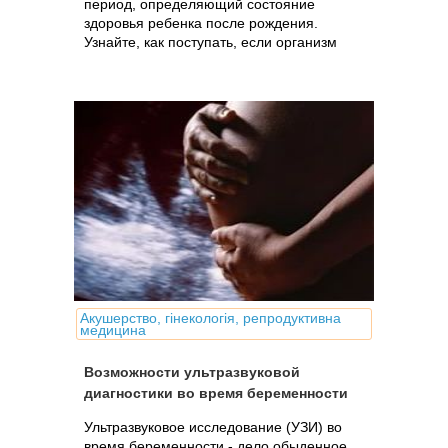
период, определяющий состояние
здоровья ребенка после рождения.
Узнайте, как поступать, если организм
беременной или планирующей
беременность женщины подвергся
влиянию негативных факторов:
лекарства, рентген и др.
Акушерство, гінекологія, репродуктивна
медицина
Возможности ультразвуковой
диагностики во время беременности
Ультразвуковое исследование (УЗИ) во
время беременности - дело обыденное.