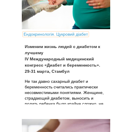
Ендокринологія. Цукровий діабет
Изменим жизнь людей с диабетом к
лучшему
IV Международный медицинский
конгресс «Диабет и беременность».
29-31 марта, Стамбул
Не так давно сахарный диабет и
беременность считались практически
несовместимыми понятиями. Женщине,
страдающей диабетом, выносить и
родить ребенка было крайне сложно, не
говоря уж о том, что малыш от такой
беременности редко рождался здоровым.