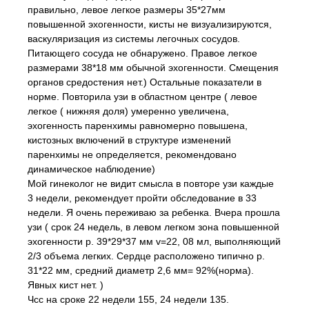
правильно, левое легкое размеры 35*27мм
повышенной эхогенности, кисты не визуализируются,
васкуляризация из системы легочных сосудов.
Питающего сосуда не обнаружено. Правое легкое
размерами 38*18 мм обычной эхогенности. Смещения
органов средостения нет.) Остальные показатели в
норме. Повторила узи в областном центре ( левое
легкое ( нижняя доля) умеренно увеличена,
эхогенность паренхимы равномерно повышена,
кистозных включений в структуре изменений
паренхимы не определяется, рекомендовано
динамическое наблюдение)
Мой гинеколог не видит смысла в повторе узи каждые
3 недели, рекомендует пройти обследование в 33
недели. Я очень переживаю за ребенка. Вчера прошла
узи ( срок 24 недель, в левом легком зона повышенной
эхогенности р. 39*29*37 мм v=22, 08 мл, выполняющий
2/3 объема легких. Сердце расположено типично р.
31*22 мм, средний диаметр 2,6 мм= 92%(норма).
Явных кист нет. )
Чсс на сроке 22 недели 155, 24 недели 135.