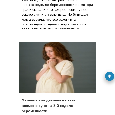
первых неделях беременности ее матери
врачи сказали, что, скорее всего, у нее
вскоре случится выкидыш. Но будущая
мама верила, что все закончится
благополучно, однако, когда, казалось,
опасность выкидыша миновала, у
женщины начались схватки, и несмотря
на все усилия медиков, ребенок появился
на свет на целых 13 недель раньше
срока. Девочка весила всего 850 граммов,
и акушеры предупредили мать о том, что
ребенок вряд ли выживет. И снова мать
верила в лучшее, и усилия врачей
оказались не напрасными – мать и
окрепший бодрый ребенок вернутся
домой к Рождеству: именно в тот день,
когда малышка, родись она доношенной,
и должна была появиться на свет.
Мальчик или девочка – ответ
возможен уже на 8-й неделе
беременности