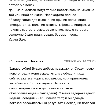
сахарном диабете, заболеваниях щитовидной железы,
патология почек.
Данные анализов могут только наталкивать на мысль о
той или иной причине. Необходимо полное
обследование для выяснения причин повышения
гомоцистеина, наличия антител к фосфолипидам, и
принять соответствующее лечение, после которого
возможно будет планировать беременность.
Удачи Вам.
Спрашивает
Наталия
:
2009-01-22 14:23:23
Здравствуйте! Будьте добры, подскажите! Сразу после
нового года у меня вышел чиряк в области паха,
сейчас уже все нормализовалось, но я принимала
антибиотики (офлоксацин и Палин - т.к.
сопровождалось все циститом и сильное
обезболивающее -Солпадеин). У меня задержка где-то
неделя, сегодня 22.01. купила тест, и он дважды
показал положительный результат. Последний половой