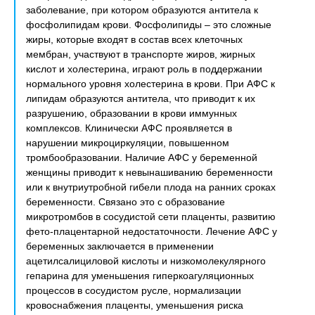
заболевание, при котором образуются антитела к
фосфолипидам крови. Фосфолипиды – это сложные
жиры, которые входят в состав всех клеточных
мембран, участвуют в транспорте жиров, жирных
кислот и холестерина, играют роль в поддержании
нормального уровня холестерина в крови. При АФС к
липидам образуются антитела, что приводит к их
разрушению, образовании в крови иммунных
комплексов. Клинически АФС проявляется в
нарушении микроциркуляции, повышенном
тромбообразовании. Наличие АФС у беременной
женщины приводит к невынашиванию беременности
или к внутриутробной гибели плода на ранних сроках
беременности. Связано это с образование
микротромбов в сосудистой сети плаценты, развитию
фето-плацентарной недостаточности. Лечение АФС у
беременных заключается в применении
ацетилсалициловой кислоты и низкомолекулярного
гепарина для уменьшения гиперкоагуляционных
процессов в сосудистом русле, нормализации
кровоснабжения плаценты, уменьшения риска