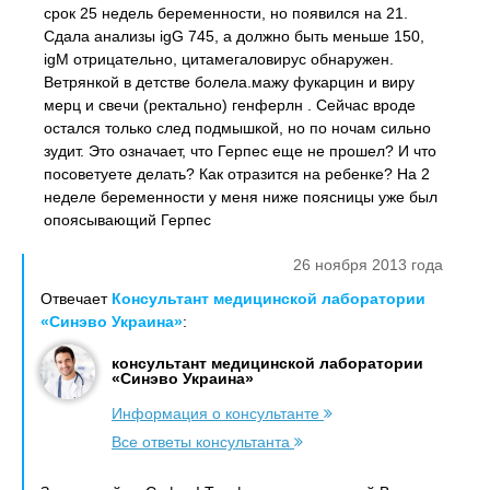
срок 25 недель беременности, но появился на 21.
Сдала анализы igG 745, а должно быть меньше 150,
igM отрицательно, цитамегаловирус обнаружен.
Ветрянкой в детстве болела.мажу фукарцин и виру
мерц и свечи (ректально) генферлн . Сейчас вроде
остался только след подмышкой, но по ночам сильно
зудит. Это означает, что Герпес еще не прошел? И что
посоветуете делать? Как отразится на ребенке? На 2
неделе беременности у меня ниже поясницы уже был
опоясывающий Герпес
26 ноября 2013 года
Отвечает
Консультант медицинской лаборатории
«Синэво Украина»
:
консультант медицинской лаборатории
«Синэво Украина»
Информация о консультанте
Все ответы консультанта