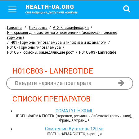
HEALTH-UA.ORG
світ медицини, доступний кожному
Головна
/
Лекарства
/
АТХ-классификация
/
H - Гормоны для системного применения (исключая половые
гормоны)
/
H01 - Гормоны гипоталамуса и гипофиза и их аналоги
/
H01C - Гормоны гипоталамуса
/
H01CB - Гормоны, замедляющие рост
/
H01CB03 - Lanreotide
H01CB03 - LANREOTIDE
СПИСОК ПРЕПАРАТОВ
СОМАТУЛІН 30 МГ
ІПСЕН ФАРМА БІОТЕК (порошок, розчинник)/Сенексі (розчинник),
Франція/Франція
Соматулин Аутожель 120 мг
ІПСЕН ФАРМА БІОТЕК, Франція