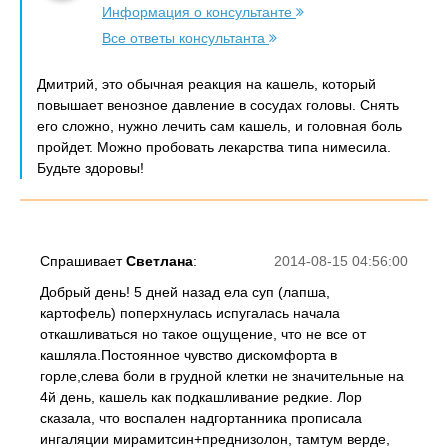
Информация о консультанте
Все ответы консультанта
Дмитрий, это обычная реакция на кашель, который
повышает венозное давление в сосудах головы. Снять
его сложно, нужно лечить сам кашель, и головная боль
пройдет. Можно пробовать лекарства типа нимесила.
Будьте здоровы!
Спрашивает
Светлана
:
2014-08-15 04:56:00
Добрый день! 5 дней назад ела суп (лапша,
картофель) поперхнулась испугалась начала
откашливаться но такое ощущение, что не все от
кашляла.Постоянное чувство дискомфорта в
горле,слева боли в грудной клетки не значительные на
4й день, кашель как подкашливание редкие. Лор
сказала, что воспален надгортанника прописала
ингаляции мирамитсин+преднизолон, тамтум верде,