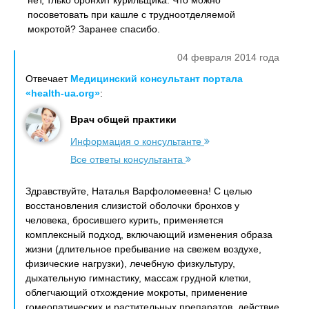
нет, тлько бронхит курильщика. Что можно
посоветовать при кашле с трудноотделяемой
мокротой? Заранее спасибо.
04 февраля 2014 года
Отвечает
Медицинский консультант портала
«health-ua.org»
:
Врач общей практики
Информация о консультанте
Все ответы консультанта
Здравствуйте, Наталья Варфоломеевна! С целью
восстановления слизистой оболочки бронхов у
человека, бросившего курить, применяется
комплексный подход, включающий изменения образа
жизни (длительное пребывание на свежем воздухе,
физические нагрузки), лечебную физкультуру,
дыхательную гимнастику, массаж грудной клетки,
облегчающий отхождение мокроты, применение
гомеопатических и растительных препаратов, действие