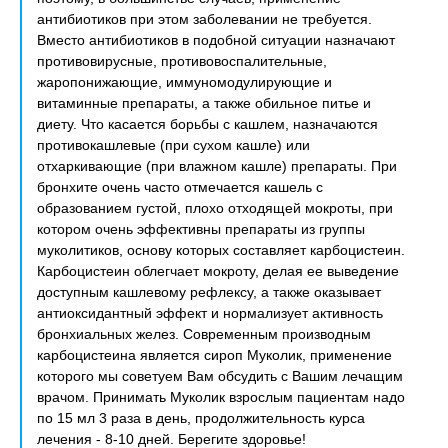
антибиотиков при этом заболевании не требуется.
Вместо антибиотиков в подобной ситуации назначают
противовирусные, противовоспалительные,
жаропонижающие, иммуномодулирующие и
витаминные препараты, а также обильное питье и
диету. Что касается борьбы с кашлем, назначаются
противокашлевые (при сухом кашле) или
отхаркивающие (при влажном кашле) препараты. При
бронхите очень часто отмечается кашель с
образованием густой, плохо отходящей мокроты, при
котором очень эффективны препараты из группы
муколитиков, основу которых составляет карбоцистеин.
Карбоцистеин облегчает мокроту, делая ее выведение
доступным кашлевому рефлексу, а также оказывает
антиоксидантный эффект и нормализует активность
бронхиальных желез. Современным производным
карбоцистеина является сироп Муколик, применение
которого мы советуем Вам обсудить с Вашим лечащим
врачом. Принимать Муколик взрослым пациентам надо
по 15 мл 3 раза в день, продолжительность курса
лечения - 8-10 дней. Берегите здоровье!