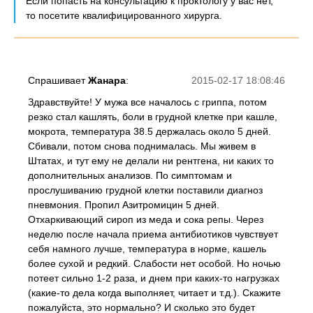
Если попасть на консультацию к проктологу у вас нет,
то посетите квалифицированного хирурга.
Спрашивает
Жанара
:
2015-02-17 18:08:46
Здравствуйте! У мужа все началось с гриппа, потом
резко стал кашлять, боли в грудной клетке при кашле,
мокрота, температура 38.5 держалась около 5 дней.
Сбивали, потом снова поднималась. Мы живем в
Штатах, и тут ему не делали ни рентгена, ни каких то
дополнительных анализов. По симптомам и
прослушиванию грудной клетки поставили диагноз
пневмония. Пропил Азитромицин 5 дней.
Отхаркивающий сироп из меда и сока репы. Через
неделю после начала приема антибиотиков чувствует
себя намного лучше, температура в норме, кашель
более сухой и редкий. Слабости нет особой. Но ночью
потеет сильно 1-2 раза, и днем при каких-то нагрузках
(какие-то дела когда выполняет, читает и т.д.). Скажите
пожалуйста, это нормально? И сколько это будет