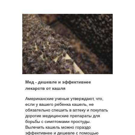
руками, избегать объятий, поцелуев и
рукопожатий. Очень важно прикрывать
рот и нос при чихании и кашле
одноразовым носовым платком, который
следует немедленно выбросить, или же
чихать и кашлять в руку на уровне локтя.
Мед - дешевле и эффективнее
лекарств от кашля
Американские ученые утверждают, что,
если у вашего ребенка кашель, не
обязательно спешить в аптеку и покупать
дорогие медицинские препараты для
борьбы с симптомами простуды.
Вылечить кашель можно гораздо
эффективнее и дешевле с помощью