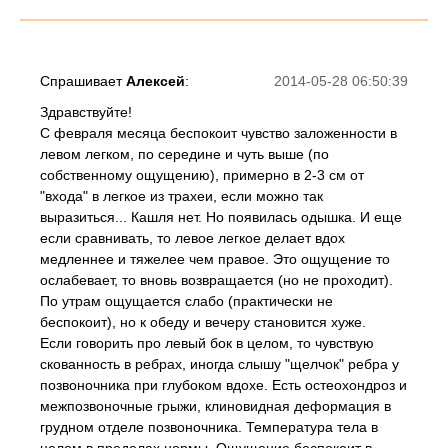
Спрашивает
Алексей
:
2014-05-28 06:50:39
Здравствуйте!
С февраля месяца беспокоит чувство заложенности в
левом легком, по середине и чуть выше (по
собственному ощущению), примерно в 2-3 см от
"входа" в легкое из трахеи, если можно так
выразиться... Кашля нет. Но появилась одышка. И еще
если сравнивать, то левое легкое делает вдох
медленнее и тяжелее чем правое. Это ощущение то
ослабевает, то вновь возвращается (но не проходит).
По утрам ощущается слабо (практически не
беспокоит), но к обеду и вечеру становится хуже.
Если говорить про левый бок в целом, то чувствую
скованность в ребрах, иногда слышу "щелчок" ребра у
позвоночника при глубоком вдохе. Есть остеохондроз и
межпозвоночные грыжи, клиновидная деформация в
грудном отделе позвоночника. Температура тела в