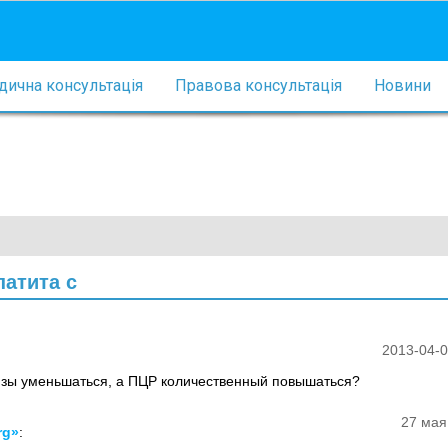
ична консультація
Правова консультація
Новини
патита с
2013-04-0
лизы уменьшаться, а ПЦР количественный повышаться?
27 мая
rg»
: