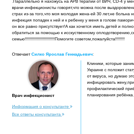
.Параллельно я нахожусь на АРВ терапии от ВИЧ, СD-4 у мен
врачи-инфекционисты говорят,что можна после выздоровлени
страх из-за того,что моя молодая жена-ей 30 лет,не больн
инфекция попадек к ней и к ребенку у меня в голове памори
он все равно присутствует!А как хочется иметь детей и пол
обратиться за помощью к исскуственному оплодотворению,скол
семью!!!!!!!!!!!!!!!!!!!!!!!!!Помогите советом,пожалуйста!!!!!!!!
Отвечает
Силко Ярослав Геннадьевич
:
Клиники, которые зани
Украине с положит ста
от вируса, но думаю эт
инфицировать жену,при
профилактический при
планирования ребёнка.
Врач инфекционист
Информация о консультанте
Все ответы консультанта