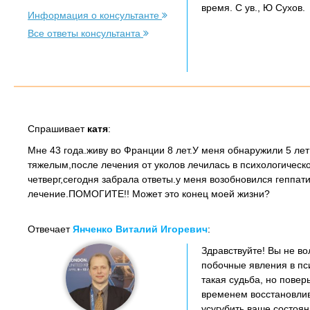
время. С ув., Ю Сухов.
Информация о консультанте
Все ответы консультанта
Спрашивает
катя
:
Мне 43 года.живу во Франции 8 лет.У меня обнаружили 5 ле
тяжелым,после лечения от уколов лечилась в психологическ
четверг,сегодня забрала ответы.у меня возобновился геппат
лечение.ПОМОГИТЕ!! Может это конец моей жизни?
Отвечает
Янченко Виталий Игоревич
:
Здравствуйте! Вы не в
побочные явления в пс
такая судьба, но поверь
временем восстановлива
усугубить ваше состоян