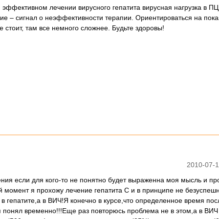
и эффективном лечении вирусного гепатита вирусная нагрузка в П
ие – сигнал о неэффективности терапии. Ориентироваться на пока
 стоит, там все немного сложнее. Будьте здоровы!
2010-07-1
ия если для кого-то не понятно будет выраженна моя мысль и пр
й момент я прохожу лечение гепатита С и в принципе не безуспеш
в гепатите,а в ВИЧ!Я конечно в курсе,что определенное время пос
я понял временно!!!Еще раз повторюсь проблема не в этом,а в ВИЧ