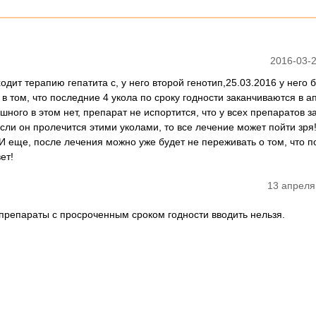
2016-03-2
дит терапию гепатита с, у него второй генотип,25.03.2016 у него 
о в том, что последние 4 укола по сроку годности заканчиваются в а
шного в этом нет, препарат не испортится, что у всех препаратов з
если он пролечится этими уколами, то все лечение может пойти зря
!И еще, после лечения можно уже будет не переживать о том, что п
ет!
13 апреля
 препараты с просроченным сроком годности вводить нельзя.