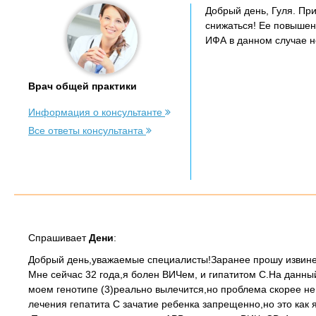
Добрый день, Гуля. Пр
снижаться! Ее повышен
ИФА в данном случае не
Врач общей практики
Информация о консультанте
Все ответы консультанта
Спрашивает
Дени
:
Добрый день,уважаемые специалисты!Заранее прошу извинен
Мне сейчас 32 года,я болен ВИЧем, и гипатитом С.На данны
моем генотипе (3)реально вылечится,но проблема скорее не 
лечения гепатита С зачатие ребенка запрещенно,но это как 