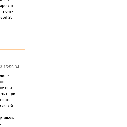
цирован
т почти
 569 28
3 15:56:34
 июне
сть
печени
ль ( при
т есть
е левой
артишок,
ь