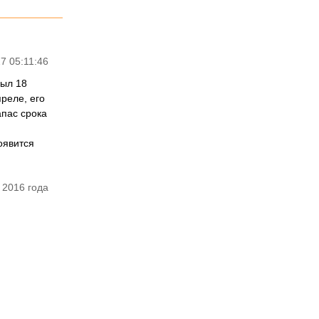
7 05:11:46
был 18
преле, его
апас срока
!
оявится
 2016 года