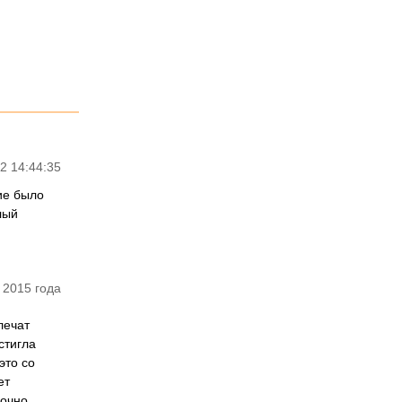
2 14:44:35
ие было
лый
 2015 года
лечат
стигла
это со
ет
рочно