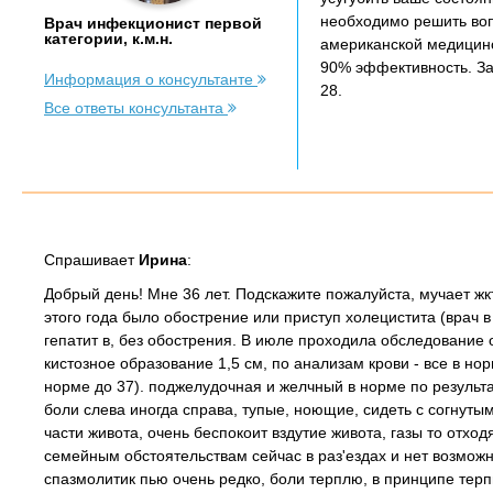
необходимо решить воп
Врач инфекционист первой
категории, к.м.н.
американской медицин
90% эффективность. За
Информация о консультанте
28.
Все ответы консультанта
Спрашивает
Ирина
:
Добрый день! Мне 36 лет. Подскажите пожалуйста, мучает жк
этого года было обострение или приступ холецистита (врач в
гепатит в, без обострения. В июле проходила обследование 
кистозное образование 1,5 см, по анализам крови - все в но
норме до 37). поджелудочная и желчный в норме по результа
боли слева иногда справа, тупые, ноющие, сидеть с согнуты
части живота, очень беспокоит вздутие живота, газы то отход
семейным обстоятельствам сейчас в раз'ездах и нет возможн
спазмолитик пью очень редко, боли терплю, в принципе тер