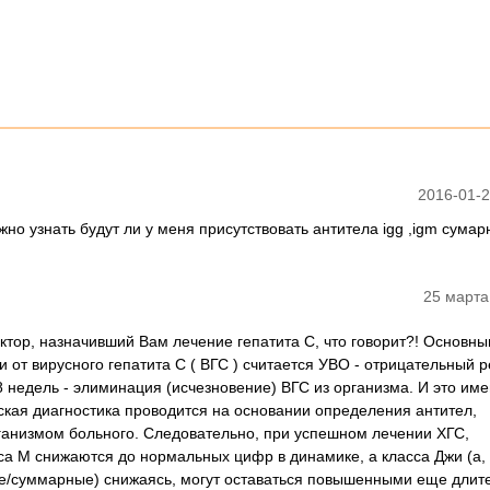
2016-01-2
но узнать будут ли у меня присутствовать антитела igg ,igm сума
25 марта
октор, назначивший Вам лечение гепатита С, что говорит?! Основн
 от вирусного гепатита С ( ВГС ) считается УВО - отрицательный р
 недель - элиминация (исчезновение) ВГС из организма. И это им
еская диагностика проводится на основании определения антител,
анизмом больного. Следовательно, при успешном лечении ХГС,
а М снижаются до нормальных цифр в динамике, а класса Джи (а,
е/суммарные) снижаясь, могут оставаться повышенными еще длит