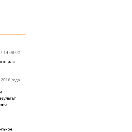
7 14:08:02
рные,или
 2016 года
ым
езультат
енно
ельное