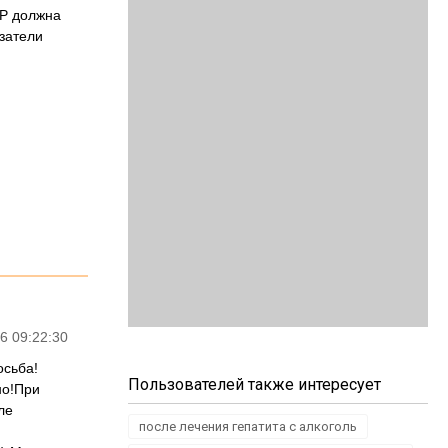
ЦР должна
затели
6 09:22:30
осьба!
Пользователей также интересует
но!При
ле
после лечения гепатита с алкоголь