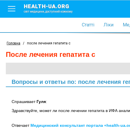
HEALTH-UA.ORG
світ медицини, доступний кожному
Статті
Ліки
Мед
Головна
/
после лечения гепатита с
после лечения гепатита с
Вопросы и ответы по: после лечения ге
Спрашивает
Гуля
:
Здравствуйте, может ли после лечении гепатита в ИФА ана
Отвечает
Медицинский консультант портала «health-ua.o