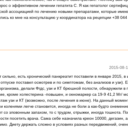
рос о эффективном лечении гепатита С. Я как гепатолог сертифи
ской ассоциацией по лечению новыми препаратами, которые имею
пись ко мне на консультацию у координатора на рецепции +38 044
2015-08-1
т сильно, есть хронический панкреатит поставили в январе 2015, в
 отпуске поставил осмотрев и по симптомам, без анализов и узи). Е
организма, делали Фгдс, узи и КТ брюшной полости, обнаружили в 
рме, кроме холестерина -повышен, и окномаркер са 19-9 41,2 Мг/ мо
там узи и КТ (возможно, после лечения в июне). На данный момен
ми коленями легче становится, иногда не боли а как-будто онемени
ят со зловонным запахом, то с трудом, отрыжки, иногда тошнота. По
ости посетить врача. Сама себе назначила креон 10000, дегазин, 
пимо. Диету держать сложно в условиях разных передвижений, очен