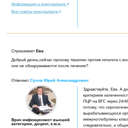
Информация о консультанте
Все ответы консультанта
Спрашивает
Ева
:
Добрый деннь,сейчас прохожу терапию против гепатита с,мож
они не обнаруживаются после лечения?
Отвечает
Сухов Юрий Александрович
:
Здравствуйте, Ева. А д
критерием излеченности
ПЦР на ВГС через 24/48
потому, что серологич
вырабатывающихся орг
иммуноглобулины класс
Врач инфекционист высшей
категории, доцент, к.м.н.
следовательно, и общи