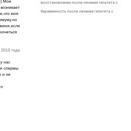
0).Мои
восстановление после лечения гепатита с
 возникает
беременность после лечения гепатита с
и,что моя
нимуму,но
 меня,если
 хочеться
 2010 года
у нас
ия спермы
о и не
го