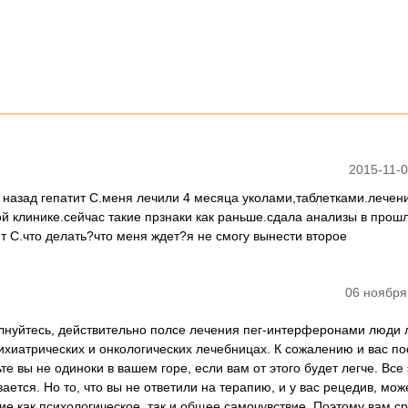
2015-11-0
т назад гепатит С.меня лечили 4 месяца уколами,таблетками.лечен
ой клинике.сейчас такие прзнаки как раньше.сдала анализы в прош
ит С.что делать?что меня ждет?я не смогу вынести второе
06 ноября
олнуйтесь, действительно полсе лечения пег-интерферонами люди 
ихиатрических и онкологических лечебницах. К сожалению и вас по
те вы не одиноки в вашем горе, если вам от этого будет легче. Все 
ется. Но то, что вы не ответили на терапию, и у вас рецедив, мож
ие как психологическое, так и общее самочувствие. Поэтому вам с