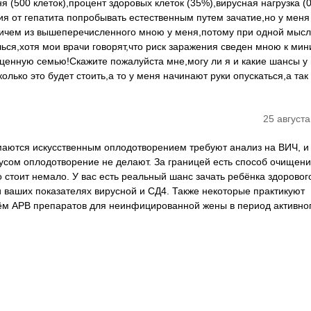
я (500 клеток),процент здоровых клеток (35%),вирусная нагрузка (
я от гепатита попробывать естественным путем зачатие,но у меня
а ничем из вышеперечисленного мною у меня,потому при одной мысл
чься,хотя мои врачи говорят,что риск заражения сведен мною к ми
ноценную семью!Скажите пожалуйста мне,могу ли я и какие шансы у
ько это будет стоить,а то у меня начинают руки опускаться,а так
25 августа
маются искусственным оплодотворением требуют анализ на ВИЧ, и 
тусом оплодотворение не делают. За границей есть способ очищен
о стоит немало. У вас есть реальный шанс зачать ребёнка здоровог
 ваших показателях вирусной и СД4. Также некоторые практикуют
ём АРВ препаратов для неинфицированной жены в период активно