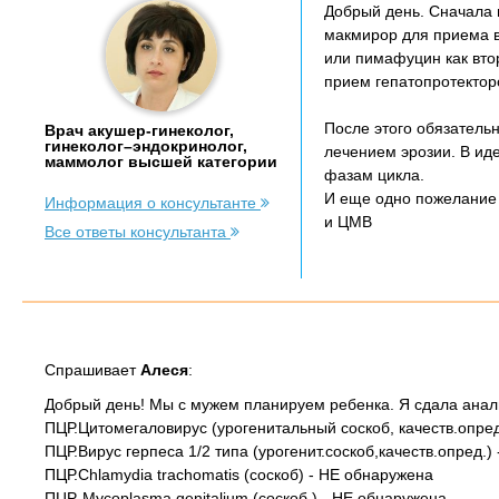
Добрый день. Сначала 
макмирор для приема вн
или пимафуцин как вто
прием гепатопротектор
После этого обязатель
Врач акушер-гинеколог,
гинеколог–эндокринолог,
лечением эрозии. В ид
маммолог высшей категории
фазам цикла.
И еще одно пожелание с
Информация о консультанте
и ЦМВ
Все ответы консультанта
Спрашивает
Алеся
:
Добрый день! Мы с мужем планируем ребенка. Я сдала анали
ПЦР.Цитомегаловирус (урогенитальный соскоб, качеств.опред
ПЦР.Вирус герпеса 1/2 типа (урогенит.соскоб,качеств.опред.)
ПЦР.Chlamydia trachomatis (соскоб) - НЕ обнаружена
ПЦР. Mycoplasma genitalium (соскоб.) - НЕ обнаружена