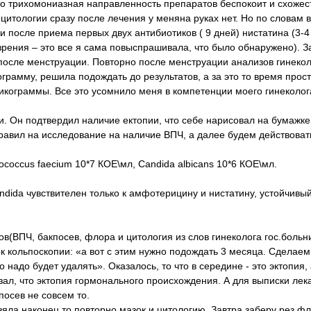
о трихомониазная направленность препаратов беспокоит и схожес
 цитологии сразу после лечения у меняна руках нет. Но по словам 
 после приема первых двух антибиотиков ( 9 дней) нистатина (3-4 
зрения – это все я сама повыспрашивала, что было обнаружено). З
после менструации. Повторно после менструации анализов гинекол
ограмму, решила подождать до результатов, а за это то время прос
икограммы. Все это усомнило меня в компетенции моего гинеколог
ии. Он подтвердил наличие ектопии, что себе нарисовал на бумажке 
правил на исследование на наличие ВПЧ, а далее будем действоват
rococcus faecium 10*7 КОЕ\мл, Candida albicans 10*6 КОЕ\мл.
dida чувствителен только к амфотерицину и нистатину, устойчивый
ов(ВПЧ, бакпосев, флора и цитология из слов гинеколога гос.больн
ек кольпоскопии: «а вот с этим нужно подождать 3 месяца. Сделае
о надо будет удалять». Оказалось, то что в середине - это эктопия,
ал, что эктопия гормонального происхождения. А для выписки лек
посев не совсем то.
зяла наконец то повторно мазок и цитологию. Завтра заберу рез.ф