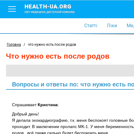
HEALTH-UA.ORG
світ медицини, доступний кожному
Статті
Ліки
Мед
Головна
/
что нужно есть после родов
что нужно есть после родов
Вопросы и ответы по: что нужно есть п
Спрашивает
Кристина
:
Добрый день!
Я делала эхокардиографию, т.к. меня беспокоят головные б
проходит. В заключении пролапс МК-1. У меня беременность
родов.. всё также сильно будет беспокоить меня.