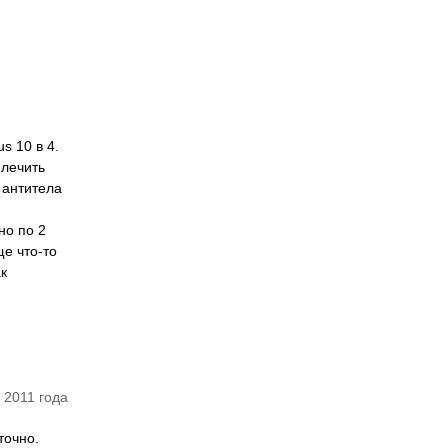
s 10 в 4.
 лечить
 антитела
но по 2
е что-то
к
 2011 года
точно.