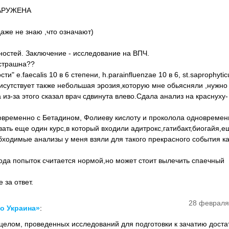
БНАРУЖЕНА
аже не знаю ,что означают)
нностей. Заключение - исследование на ВПЧ.
 страшна??
 e.faecalis 10 в 6 степени, h.parainfluenzae 10 в 6, st.saprophyticu
исутствует также небольшая эрозия,которую мне обьясняли ,нужно
 из-за этого сказал врач сдвинута влево.Сдала анализ на краснуху-
временно с Бетадином, Фолиеву кислоту и проколола одновремен
ь еще один курс,в который входили адитрокс,гатибакт,биогайя,ещ
обходимые анализы у меня взяли для такого прекрасного события ка
года попыток считается нормой,но может стоит вылечить спаечный
 за ответ.
28 февраля
о Украина»
:
 целом, проведенных исследований для подготовки к зачатию доста