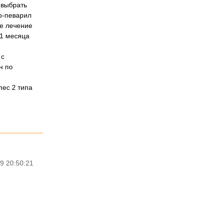
 выбрать
о-певарил
ле лечение
 1 месяца
 с
н по
пес 2 типа
9 20:50:21