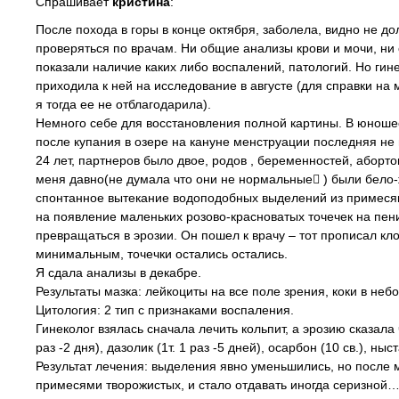
Спрашивает
кристина
:
После похода в горы в конце октября, заболела, видно не д
проверяться по врачам. Ни общие анализы крови и мочи, ни
показали наличие каких либо воспалений, патологий. Но гин
приходила к ней на исследование в августе (для справки на 
я тогда ее не отблагодарила).
Немного себе для восстановления полной картины. В юноше
после купания в озере на кануне менструации последняя не 
24 лет, партнеров было двое, родов , беременностей, аборто
меня давно(не думала что они не нормальные ) были бело-
спонтанное вытекание водоподобных выделений из примесям
на появление маленьких розово-красноватых точечек на пен
превращаться в эрозии. Он пошел к врачу – тот прописал кл
минимальным, точечки остались остались.
Я сдала анализы в декабре.
Результаты мазка: лейкоциты на все поле зрения, коки в не
Цитология: 2 тип с признаками воспаления.
Гинеколог взялась сначала лечить кольпит, а эрозию сказала
раз -2 дня), дазолик (1т. 1 раз -5 дней), осарбон (10 св.), ны
Результат лечения: выделения явно уменьшились, но после 
примесями творожистых, и стало отдавать иногда серизной…