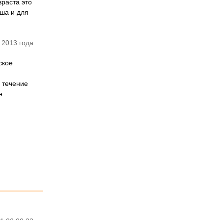
зраста это
ыша и для
 2013 года
ское
 течение
е