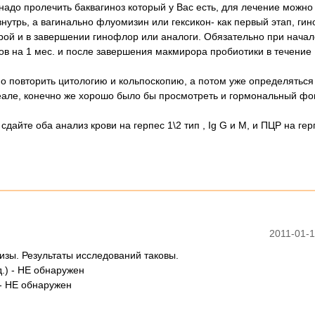
надо пролечить баквагиноз который у Вас есть, для лечение можно
утрь, а вагинально флуомизин или гексикон- как первый этап, гин
рой и в завершении гинофлор или аналоги. Обязательно при нача
ов на 1 мес. и после завершения макмирора пробиотики в течение
но повторить цитологию и кольпоскопию, а потом уже определяться
еале, конечно же хорошо было бы просмотреть и гормональный фо
дайте оба анализ крови на герпес 1\2 тип , Ig G и М, и ПЦР на гер
2011-01-1
зы. Результаты исследований таковы.
.) - НЕ обнаружен
 - НЕ обнаружен