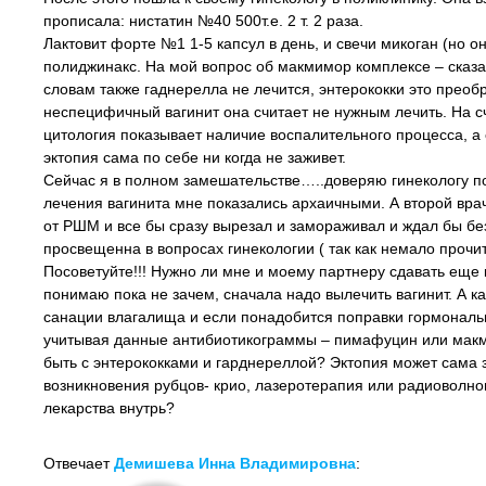
прописала: нистатин №40 500т.е. 2 т. 2 раза.
Лактовит форте №1 1-5 капсул в день, и свечи микоган (но о
полиджинакс. На мой вопрос об макмимор комплексе – сказала,
словам также гаднерелла не лечится, энтерококки это преоб
неспецифичный вагинит она считает не нужным лечить. На сче
цитология показывает наличие воспалительного процесса, а е
эктопия сама по себе ни когда не заживет.
Сейчас я в полном замешательстве…..доверяю гинекологу по
лечения вагинита мне показались архаичными. А второй врач
от РШМ и все бы сразу вырезал и замораживал и ждал бы бе
просвещенна в вопросах гинекологии ( так как немало прочит
Посоветуйте!!! Нужно ли мне и моему партнеру сдавать еще
понимаю пока не зачем, сначала надо вылечить вагинит. А ка
санации влагалища и если понадобится поправки гормональн
учитывая данные антибиотикограммы – пимафуцин или макми
быть с энтерококками и гарднереллой? Эктопия может сама 
возникновения рубцов- крио, лазеротерапия или радиоволнов
лекарства внутрь?
Отвечает
Демишева Инна Владимировна
: