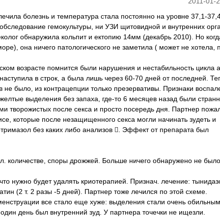
2011-01-2
олечила болезнь и температура стала постоянно на уровне 37,1-37,
 обследование гемокультуры, ни УЗИ щитовидной и внутренних орг
еколог обнаружила кольпит и ектопию 14мм (декабрь 2010). Но когд
море), она ничего патологического не заметила ( может не хотела, 
ском возрасте помнится были нарушения и нестабильность цикла а
наступила в строк, а была лишь через 60-70 дней от последней. Т
в не было, из контрацепции только презервативы. Признаки воспал
желтые выделения без запаха, где-то 6 месяцев назад были стран
и творожистых после секса и просто посередь дня. Партнер пожа
исе, которые после незащищенного секса могли начинать зудеть и
отримазол без каких либо анализов . Эффект от препарата был
бол. количестве, споры дрожжей. Больше ничего обнаружено не было
 что нужно будет удалять криотерапией. Признач. лечение: тынидазо
статин (2 т. 2 разы -5 дней). Партнер тоже лечился по этой схеме.
менструации все стало еще хуже: выделения стали очень обильным
один день был внутренний зуд. У партнера точечки не ищезли.