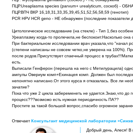
ПЦР.Ureaplasma species (parvum+ urealyticum, соскоб) - О
ПЦР.ВПЧ ВКР 16,18,31,33,35,39,45,51,52,56,58,59 (генотип)
PCR HPV HCR geno - НЕ обнаружен (последние показатели д
Цитологическое исследование (на стекле) - Тип 1,без особе
Уреаплазму когда-то пролечила,не беспокоит.Насколько она
При бактериальном исследовании врач указала,что "начал рости"
(степени написаны не совсем четко,не уверена на 100%). Пр
после родов.Присутствует спаечный процесс в трубах!!!Матка
есть.
Выписали Генферон (перешла на него с Метилурацила) одно
ампулы Овериум комп+Ехинацея комп. Должен был последоват
непонятно написано.От этого курса я отказалась. Все ли не
зачатие?
Пока что уже 2 цикла забеременеть не удается.Знаю,что до 
процесс???возможо есть нужная периодичность ПА??
Простите за такой большой вопрос,спасибо огромное заранее
Отвечает
Консультант медицинской лаборатории «Синэв
Добрый день, Алеся! В