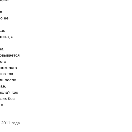
л
По ее
как
нита, а
на
ховывается
ого
неколога.
сию так
ми после
ае,
зола? Как
ших без
то
 2011 года