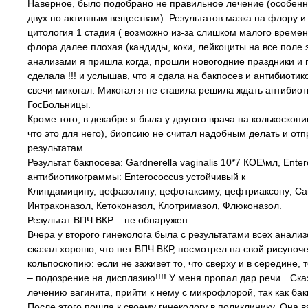
Наверное, было подобрано не правильное лечение (особенн
двух по активным веществам). Результатов мазка на флору и
цитология 1 стадия ( возможно из-за слишком малого времени
флора далее плохая (кандиды, коки, лейкоциты на все поле 
анализами я пришла когда, прошли новогодние праздники и 
сделала !!! и услышав, что я сдала на бакпосев и антибиотик
свечи микогал. Микогал я не ставила решила ждать антибиот
ГосБольницы.
Кроме того, в декабре я была у другого врача на колькоскоп
что это для него), биопсию не считал надобным делать и от
результатам.
Результат бакпосева: Gardnerella vaginalis 10*7 КОЕ\мл, Ente
антибиотикограммы: Enterococcus устойчивый к
Клиндамицину, цефазолину, цефотаксиму, цефтриаксону; Can
Интраконазол, Кетоконазол, Клотримазол, Флюконазол.
Результат ВПЧ ВКР – не обнаружен.
Вчера у второго гинеколога была с результатами всех анализ
сказал хорошо, что нет ВПЧ ВКР, посмотрел на свой рисуноч
кольпоскопию: если не заживет то, что сверху и в середине, т
– подозрение на дисплазию!!!! У меня пропал дар речи…Сказ
лечению вагинита, прийти к нему с микрофлорой, так как бак
После этого пошла к своему гинекологу в поликлинику. Она в