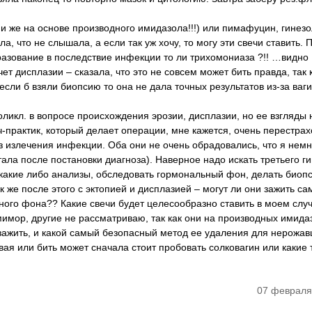
ни же на основе производного имидазола!!!) или пимафуцин, гинезо
 что не слышала, а если так уж хочу, то могу эти свечи ставить. 
разование в последствие инфекции то ли трихомониаза ?!! …видно
т дисплазии – сказала, что это не совсем может бить правда, так 
сли б взяли биопсию то она не дала точных результатов из-за ваги
ликл. в вопросе происхождения эрозии, дисплазии, но ее взгляды 
-практик, который делает операции, мне кажется, очень перестра
з излечения инфекции. Оба они не очень обрадовались, что я немн
ала после постановки диагноза). Наверное надо искать третьего ги
 какие либо анализы, обследовать гормональный фон, делать биоп
к же после этого с эктопией и дисплазией – могут ли они зажить са
ого фона?? Какие свечи будет целесообразно ставить в моем случ
мор, другие не рассматриваю, так как они на производных имида
зажить, и какой самый безопасный метод ее удаления для нерожав
ая или бить может сначала стоит пробовать солковагин или какие 
07 февраля