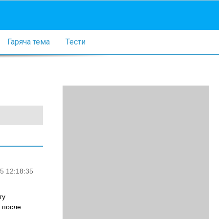
Гаряча тема
Тести
5 12:18:35
гу
 после