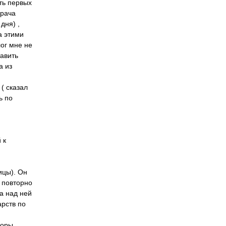
ть первых
врача
дня) ,
а этими
ог мне не
тавить
а из
( сказал
ь по
 к
ицы). Он
м повторно
 а над ней
арств по
лоры.