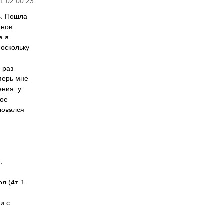
1 02:00:23
4. Пошла
анов
а я
поскольку
 раз
еперь мне
ения: у
ное
ловался
.
л (4т. 1
и с