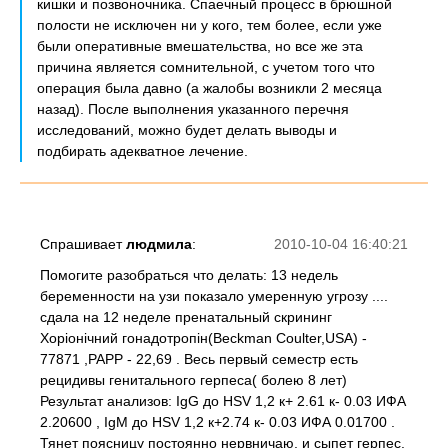
кишки и позвоночника. Спаечный процесс в брюшной
полости не исключен ни у кого, тем более, если уже
были оперативные вмешательства, но все же эта
причина является сомнительной, с учетом того что
операция была давно (а жалобы возникли 2 месяца
назад). После выполнения указанного перечня
исследований, можно будет делать выводы и
подбирать адекватное лечение.
Спрашивает
людмила
:
2010-10-04 16:40:21
Помогите разобраться что делать: 13 недель
беременности на узи показало умеренную угрозу ....
сдала на 12 неделе пренатальный скрининг
Хоріонічний гонадотропін(Beckman Coulter,USA) -
77871 ,РАРР - 22,69 . Весь первый семестр есть
рецидивы генитального герпеса( болею 8 лет)
Результат анализов: IgG до НSV 1,2 к+ 2.61 к- 0.03 ИФА
2.20600 , IgМ до НSV 1,2 к+2.74 к- 0.03 ИФА 0.01700 .
Тянет поясницу постоянно нервничаю, и сыпет герпес.