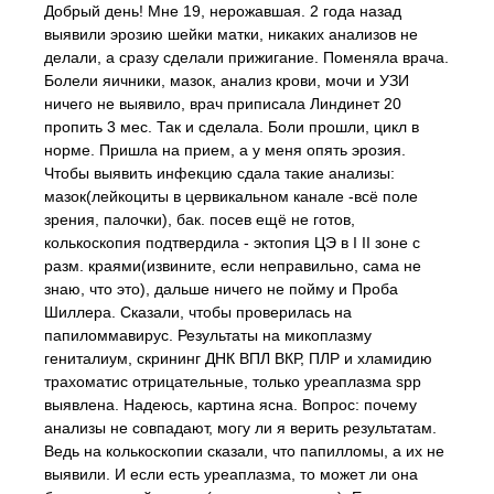
Добрый день! Мне 19, нерожавшая. 2 года назад
выявили эрозию шейки матки, никаких анализов не
делали, а сразу сделали прижигание. Поменяла врача.
Болели яичники, мазок, анализ крови, мочи и УЗИ
ничего не выявило, врач приписала Линдинет 20
пропить 3 мес. Так и сделала. Боли прошли, цикл в
норме. Пришла на прием, а у меня опять эрозия.
Чтобы выявить инфекцию сдала такие анализы:
мазок(лейкоциты в цервикальном канале -всё поле
зрения, палочки), бак. посев ещё не готов,
колькоскопия подтвердила - эктопия ЦЭ в I II зоне с
разм. краями(извините, если неправильно, сама не
знаю, что это), дальше ничего не пойму и Проба
Шиллера. Сказали, чтобы проверилась на
папиломмавирус. Результаты на микоплазму
гениталиум, скрининг ДНК ВПЛ ВКР, ПЛР и хламидию
трахоматис отрицательные, только уреаплазма spp
выявлена. Надеюсь, картина ясна. Вопрос: почему
анализы не совпадают, могу ли я верить результатам.
Ведь на колькоскопии сказали, что папилломы, а их не
выявили. И если есть уреаплазма, то может ли она