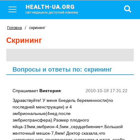
HEALTH-UA.ORG
світ медицини, доступний кожному
Головна
/
скрининг
скрининг
Вопросы и ответы по: скрининг
Спрашивает
Виктория
:
2010-10-18 17:31:22
Здравствуйте! У меня 6недель беременности(по
последней менструации) и 4
эмбриональные(4нед.после
эмбриотрансфера).Размер плодного
яйца-19мм,эмбрион-4,5мм.,сердцебиение+.Большой
желточный мешок-7,8мм! Доктор сказала,что
наверняка есть генетические аномалии и ждать особо