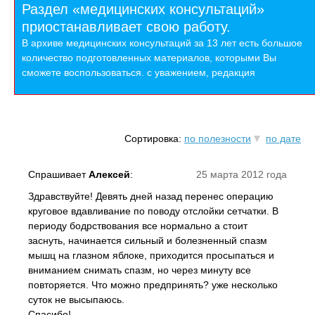
Раздел «медицинских консультаций»
приостанавливает свою работу.
В архиве медицинских консультаций за 13 лет есть большое
количество подготовленных материалов, которыми Вы
сможете воспользоваться. с уважением, редакция
Сортировка:
по полезности
по дате
Спрашивает
Алексей
:
25 марта 2012 года
Здравствуйте! Девять дней назад перенес операцию
круговое вдавливание по поводу отслойки сетчатки. В
периоду бодрствования все нормально а стоит
заснуть, начинается сильный и болезненный спазм
мышц на глазном яблоке, приходится просыпаться и
вниманием снимать спазм, но через минуту все
повторяется. Что можно предпринять? уже несколько
суток не высыпаюсь.
Спасибо!