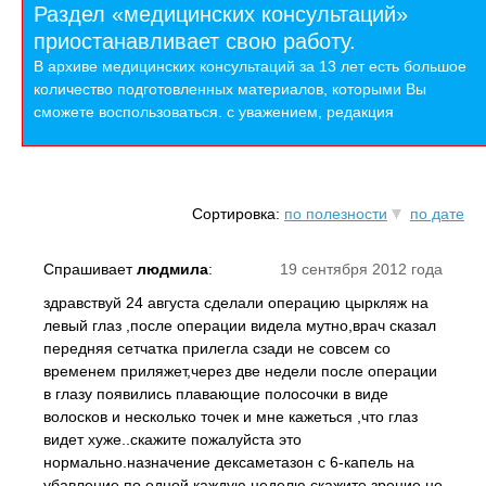
Раздел «медицинских консультаций»
приостанавливает свою работу.
В архиве медицинских консультаций за 13 лет есть большое
количество подготовленных материалов, которыми Вы
сможете воспользоваться. с уважением, редакция
Сортировка:
по полезности
по дате
Спрашивает
людмила
:
19 сентября 2012 года
здравствуй 24 августа сделали операцию цыркляж на
левый глаз ,после операции видела мутно,врач сказал
передняя сетчатка прилегла сзади не совсем со
временем приляжет,через две недели после операции
в глазу появились плавающие полосочки в виде
волосков и несколько точек и мне кажеться ,что глаз
видет хуже..скажите пожалуйста это
нормально.назначение дексаметазон с 6-капель на
убавление по одной каждую неделю,скажите зрение не