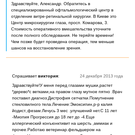
Здравствуйте, Александр. Обратитесь в
специализированный офтальмологический центр в
отделение витре-ретинальной хирургии. В Киеве это
Центр микрохирургии глаза, просп. Комарова, 3.
Стоимость оперативного вмешательства уточните
после полного обследования. Не теряйте времени!
Чем позже будет проведена операция, тем меньше
шансов на восстановление зрения.
Спрашивает
виктория
:
24 декабря 2013 года
Здравствуйте!У меня перед глазами мушки,растет
*дерево*с ветками,на правом глазу мутное пятно .Врач
поставил диагноз:Дистрофия сетчатки.Помутнение
стекловилного тела.Лечение:Эмоксипин,р-р калия
йодист.,фезам.Лечусь 3 мес .улучшений нет.С 11 лет
-Миопия Прогрессия до 18 лет до -4.Еще
аллергический конъюнктивит на шерсть ,аммиак и
прочее.Работаю ветеринар.фельдшером на