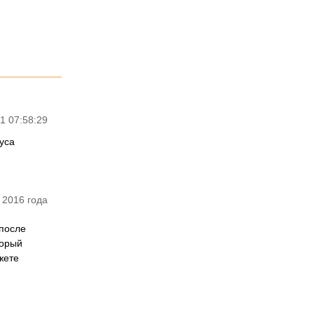
1 07:58:29
куса
 2016 года
 после
торый
жете