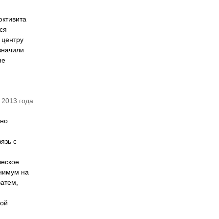
юктивита
ся
 центру
значили
не
 2013 года
чно
язь с
ческое
инимум на
затем,
ной