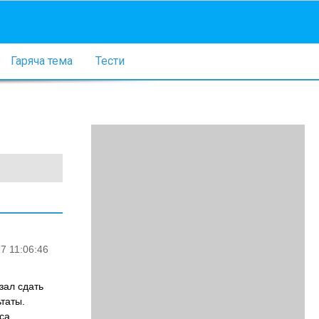
Гаряча тема
Тести
7 11:06:46
зал сдать
ьтаты.
са