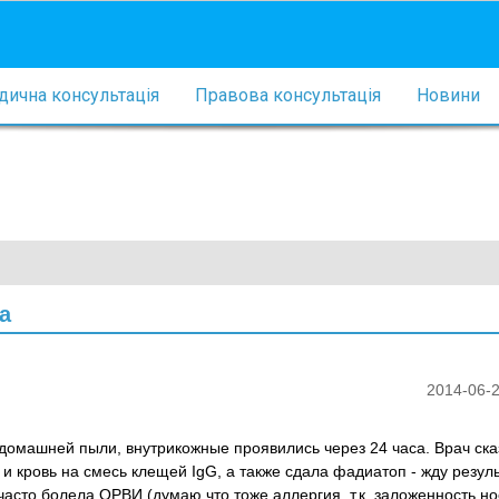
ична консультація
Правова консультація
Новини
а
2014-06-2
омашней пыли, внутрикожные проявились через 24 часа. Врач ска
 и кровь на смесь клещей IgG, а также сдала фадиатоп - жду резул
асто болела ОРВИ (думаю что тоже аллергия, т.к. заложенность но