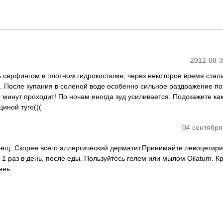
2012-08-3
ь серфингом в плотном гидрокостюме, через некоторое время стал
в. После купания в соленой воде особенно сильное раздражение по
 минут проходит! По ночам иногда зуд усиливается. Подскажите как
иной туго(((
04 сентября
клещ. Скорее всего аллергический дерматит.Принимайте левоцетири
1 раз в день, после еды. Пользуйтесь гелем или мылом Oilatum. К
ень.