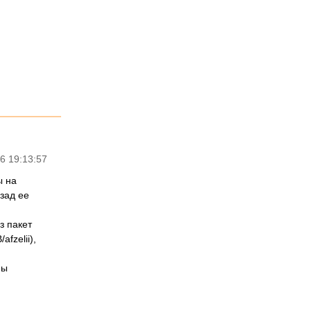
6 19:13:57
ы на
азад ее
з пакет
fzelii),
ны