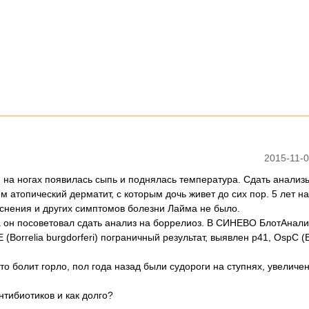
2015-11-0
щ, на ногах появилась сыпь и поднялась температура. Сдать анализ
м атопический дерматит, с которым дочь живет до сих пор. 5 лет н
аснения и других симптомов болезни Лайма не было.
 он посоветовал сдать анализ на боррелиоз. В СИНЕВО БлотАнали
orrelia burgdorferi) пограничный результат, выявлен p41, OspC (B/a
о болит горло, пол года назад были судороги на ступнях, увеличе
нтибиотиков и как долго?