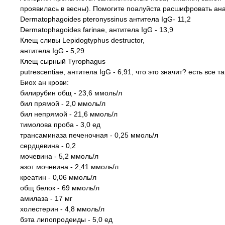
проявилась в весны). Помогите поалуйста расшифровать анал
Dermatophagoides pteronyssinus антитела IgG- 11,2
Dermatophagoides farinae, антитела IgG - 13,9
Клещ сливы Lepidogtyphus destructor,
антитела IgG - 5,29
Клещ сырный Tyrophagus
putrescentiae, антитела IgG - 6,91, что это значит? есть все 
Биох ан крови:
билирубин общ - 23,6 ммоль/л
бил прямой - 2,0 ммоль/л
бил непрямой - 21,6 ммоль/л
тимолова проба - 3,0 ед
трансаминаза печеночная - 0,25 ммоль/л
сердцевина - 0,2
мочевина - 5,2 ммоль/л
азот мочевина - 2,41 ммоль/л
креатин - 0,06 ммоль/л
общ белок - 69 ммоль/л
амилаза - 17 мг
холестерин - 4,8 ммоль/л
бэта липопродеиды - 5,0 ед