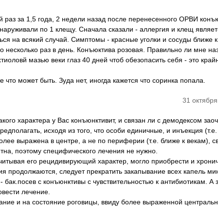
 раз за 1,5 года, 2 недели назад после перенесенного ОРВИ конъ
бнаруживали по 1 клещу. Сначала сказали - аллергия и клещ являет
ься на всякий случай. Симптомы - красные уголки и сосуды ближе к
по несколько раз в день. Конъюктива розовая. Правильно ли мне на
тиоловй мазью веки глаз 40 дней чтоб обезопасить себя - это край
что может быть. Зуда нет, иногда кажется что соринка попала.
31 октября
акого характера у Вас конъюнктивит, и связан ли с демодексом зао
редполагать, исходя из того, что особи единичные, и инъекция (т.е.
лее выражена в центре, а не по периферии (т.е. ближе к векам), св
на, поэтому специфического лечения не нужно.
учитывая его рецидивирующий характер, могло приобрести и хрони
ия продолжаются, следует прекратить закапывание всех капель м
 - бак.посев с конъюнктивы с чувствительностью к антибиотикам. А 
овести лечение.
ание и на состояние роговицы, ввиду более выраженной централь