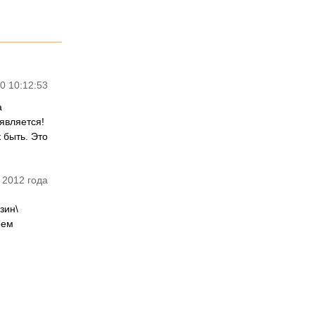
0 10:12:53
а
является!
 быть. Это
 2012 года
зин\
рем