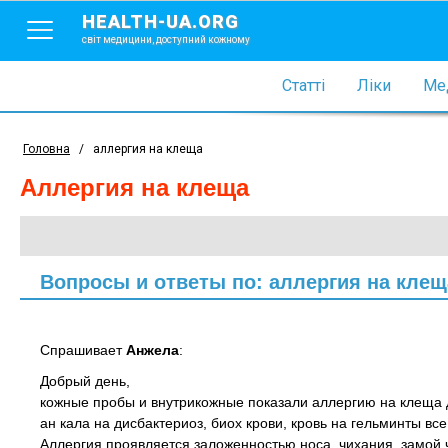
HEALTH-UA.ORG
світ медицини, доступний кожному
Статті
Ліки
Мед
Головна
/
аллергия на клеща
аллергия на клеща
Вопросы и ответы по: аллергия на клещ
Спрашивает
Анжела
:
Добрый день,
кожные пробы и внутрикожные показали аллергию на клеща д
ан кала на дисбактериоз, биох крови, кровь на гельминты все
Аллергия проявляется заложенностью носа, чихания, замой ч