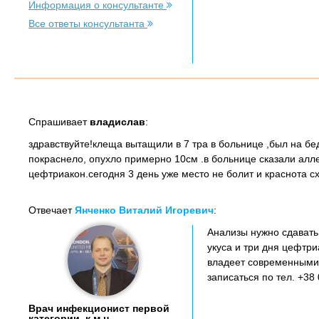
Информация о консультанте
Все ответы консультанта
Спрашивает
владислав
:
здравствуйте!клеща вытащили в 7 тра в больнице ,был на бед
покраснело, опухло примерно 10см .в больнице сказали алле
цефтриакон.сегодня 3 день уже место не болит и краснота с
Отвечает
Янченко Виталий Игоревич
:
Анализы нужно сдавать
укуса и три дня цефтр
владеет современными 
записаться по тел. +38
Врач инфекционист первой
категории, к.м.н.