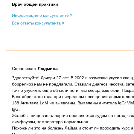
Врач общей практики
Информация о консультанте
Все ответы консультанта
Спрашивает
Людмила
:
Здравствуйте! Дочери 27 лет. В 2002 г. возможно укусил кле
боррелиоз нам не предлагали. Ставили диагноз чесотка, зате
точно укусил клещ в области ноги, мы клеща извлекли. Покр
В октябре этого года при очередном посещении дерматолога
138 Антитела LgM не выявлены. Выявлены антитела lgG: VlsE (B
lgG.
Жалобы: пищевая аллергия проявляется зудом на ногах, част
лимфоузлы, температура нормальная.
Похоже ли это на болезнь Лайма и стоит ли проходить курс а