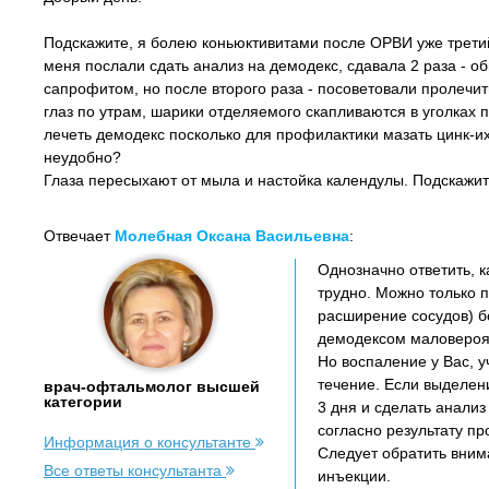
Подскажите, я болею коньюктивитами после ОРВИ уже третий
меня послали сдать анализ на демодекс, сдавала 2 раза - о
сапрофитом, но после второго раза - посоветовали пролечит
глаз по утрам, шарики отделяемого скапливаются в уголках 
лечеть демодекс посколько для профилактики мазать цинк-их
неудобно?
Глаза пересыхают от мыла и настойка календулы. Подскажите 
Отвечает
Молебная Оксана Васильевна
:
Однозначно ответить, к
трудно. Можно только п
расширение сосудов) бо
демодексом маловероят
Но воспаление у Вас, 
течение. Если выделен
врач-офтальмолог высшей
категории
3 дня и сделать анализ
согласно результату пр
Информация о консультанте
Следует обратить вним
Все ответы консультанта
инъекции.