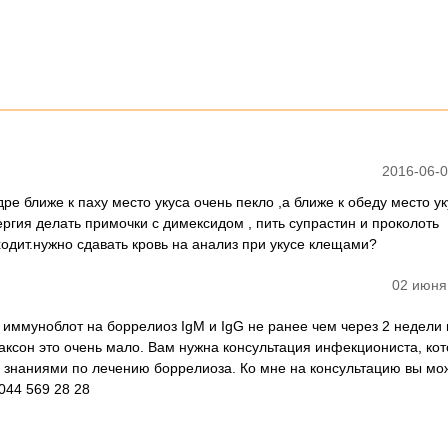
2016-06-0
ре ближе к паху место укуса очень пекло ,а ближе к обеду место у
ргия делать примочки с димексидом , пить супрастин и проколоть
ходит.нужно сдавать кровь на анализ при укусе клещами?
02 июня
 иммуноблот на боррелиоз IgM и IgG не ранее чем через 2 недели
иаксон это очень мало. Вам нужна консультация инфекциониста, ко
знаниями по лечению боррелиоза. Ко мне на консультацию вы мо
 044 569 28 28